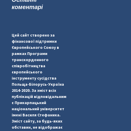
коментарі
...
#PipIvanToday
pimrec_project
Цей сайт створено за
фінансової підтримки
Європейського Союзу в
рамках Програми
транскордонного
співробітництва
європейського
інструменту сусідства
Польща-Білорусь-Україна
2014-2020. За зміст всіх
публікацій відповідальним
є Прикарпацький
національний університет
імені Василя Стефаника.
Зміст сайту, за будь-яких
обставин, не відображає