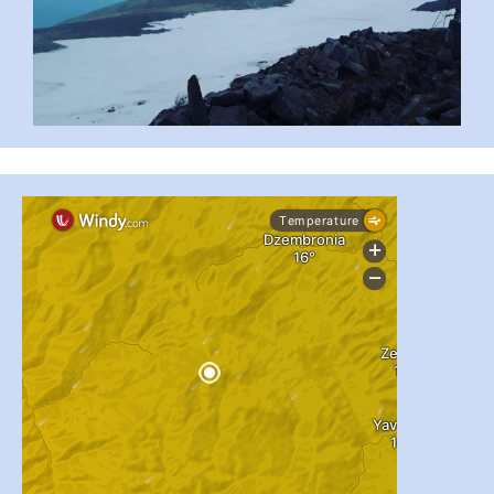
...
#PipIvanToday
pimrec_project