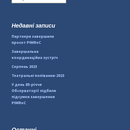
о
ш
у
к
Недавні записи
...
#PipIvanToday
:
Партнери завершили
pimrec_project
проєкт PIMReC
Завершальна
координаційна зустріч
Серпень 2023
Театральні попівання-2023
У день 85-річчя
Обсерваторії підбили
підсумки завершення
PIMReC
Останні