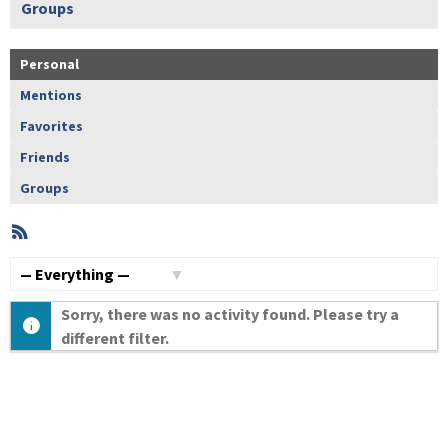
Groups
Personal
Mentions
Favorites
Friends
Groups
RSS
Member
Activities
Show:
Sorry, there was no activity found. Please try a
different filter.