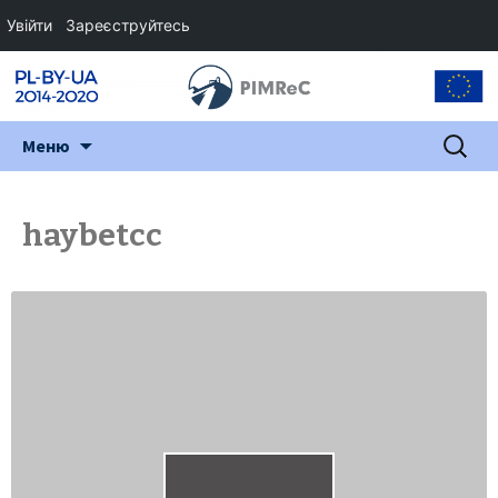
Увійти
Зареєструйтесь
Перейти
Пошук:
Меню
до
змісту
haybetcc