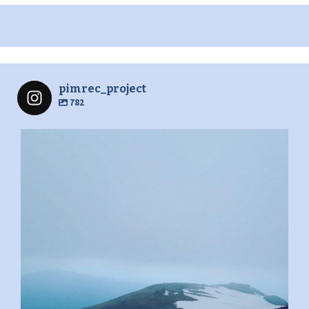
pimrec_project
782
pimrec_project