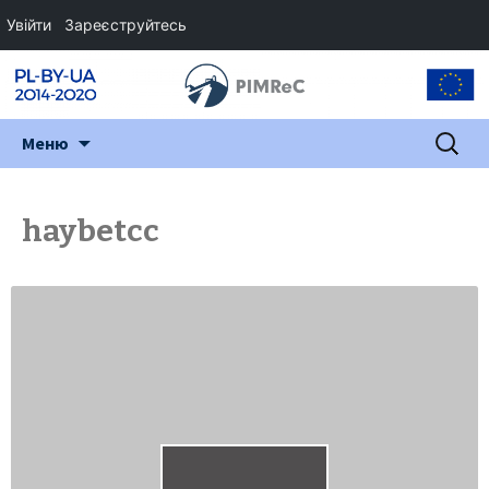
Увійти
Зареєструйтесь
Перейти
Пошук:
Меню
до
змісту
haybetcc