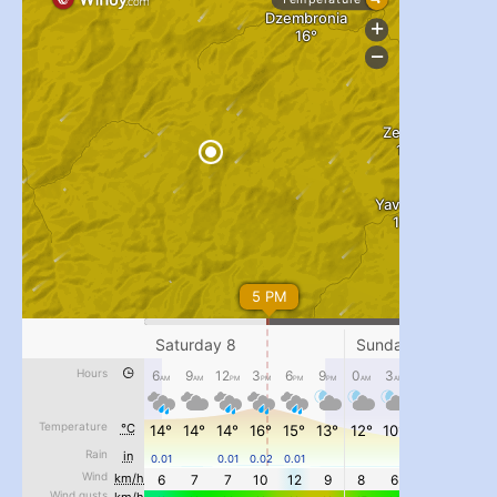
...
#PipIvanToday
pimrec_project