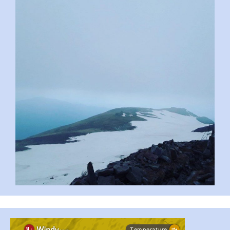
pimrec_project
...
#PipIvanToday
pimrec_project