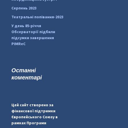
Серпень 2023
Театральні попівання-2023
У день 85-річчя
Обсерваторії підбили
підсумки завершення
PIMReC
Останні
коментарі
...
#PipIvanToday
pimrec_project
Цей сайт створено за
фінансової підтримки
Європейського Союзу в
рамках Програми