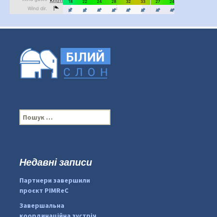
П
о
ш
у
к
Недавні записи
...
#PipIvanToday
:
Партнери завершили
pimrec_project
проєкт PIMReC
Завершальна
координаційна зустріч