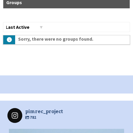
Groups
Сортувати
Sorry, there were no groups found.
по:
pimrec_project
782