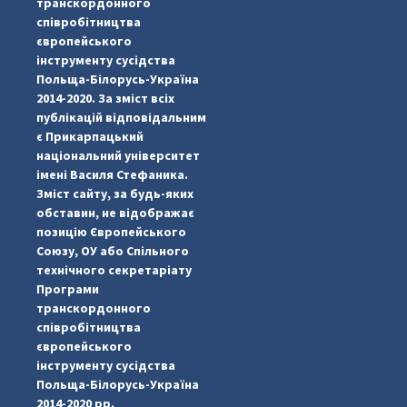
транскордонного
співробітництва
європейського
інструменту сусідства
Польща-Білорусь-Україна
2014-2020. За зміст всіх
публікацій відповідальним
є Прикарпацький
національний університет
імені Василя Стефаника.
Зміст сайту, за будь-яких
обставин, не відображає
позицію Європейського
Союзу, ОУ або Спільного
...
#PipIvanToday
технічного секретаріату
Програми
pimrec_project
транскордонного
співробітництва
європейського
інструменту сусідства
Польща-Білорусь-Україна
2014-2020 рр.