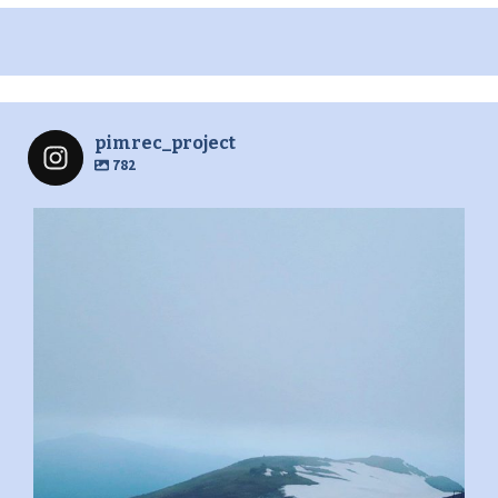
pimrec_project
782
pimrec_project