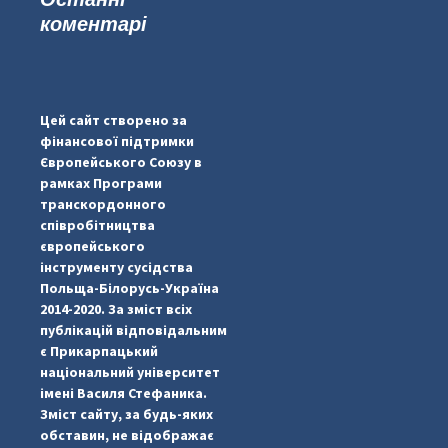
коментарі
...
#PipIvanToday
pimrec_project
Цей сайт створено за
фінансової підтримки
Європейського Союзу в
рамках Програми
транскордонного
співробітництва
європейського
інструменту сусідства
Польща-Білорусь-Україна
2014-2020. За зміст всіх
публікацій відповідальним
є Прикарпацький
національний університет
імені Василя Стефаника.
Зміст сайту, за будь-яких
обставин, не відображає