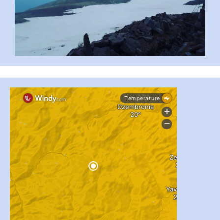
...
#PipIvanToday
pimrec_project