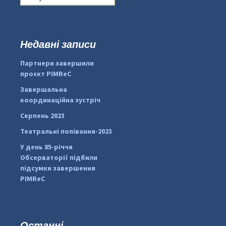
о
ш
у
к
Недавні записи
...
#PipIvanToday
:
Партнери завершили
pimrec_project
проєкт PIMReC
Завершальна
координаційна зустріч
Серпень 2023
Театральні попівання-2023
У день 85-річчя
Обсерваторії підбили
підсумки завершення
PIMReC
Останні