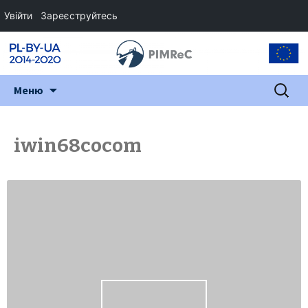
Увійти
Зареєструйтесь
Перейти
Пошук:
Меню
до
змісту
iwin68cocom