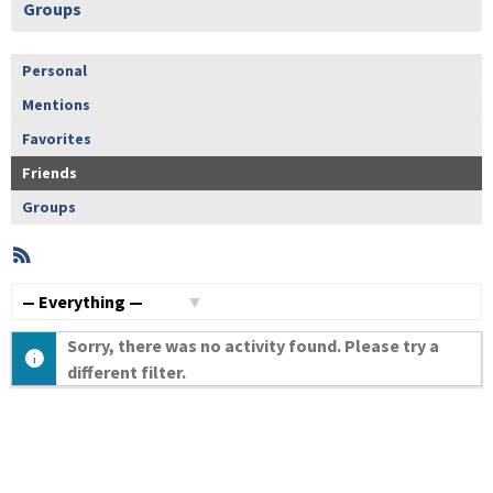
Groups
Personal
Mentions
Favorites
Friends
Groups
RSS
Member
Activities
Show:
Sorry, there was no activity found. Please try a
different filter.