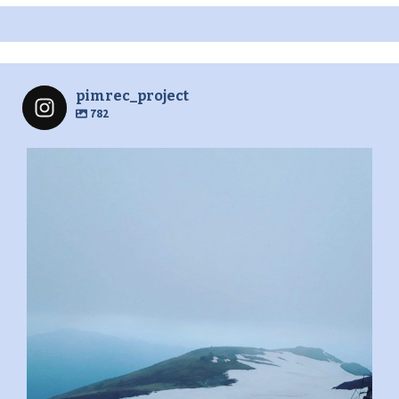
pimrec_project
782
pimrec_project