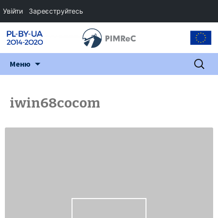
Увійти
Зареєструйтесь
Перейти
Пошук:
Меню
до
змісту
iwin68cocom