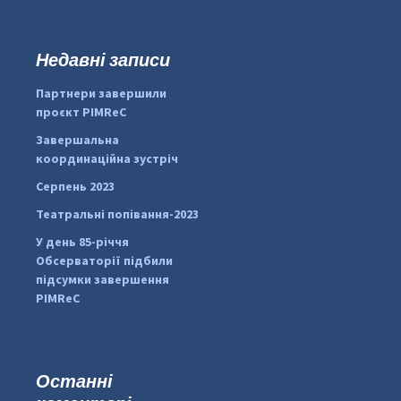
ш
у
к
Недавні записи
...
#PipIvanToday
:
Партнери завершили
pimrec_project
проєкт PIMReC
Завершальна
координаційна зустріч
Серпень 2023
Театральні попівання-2023
У день 85-річчя
Обсерваторії підбили
підсумки завершення
PIMReC
Останні