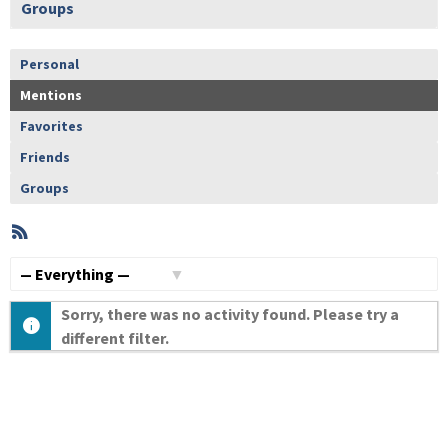
Groups
Personal
Mentions
Favorites
Friends
Groups
RSS
Member
Activities
Show:
Sorry, there was no activity found. Please try a
different filter.