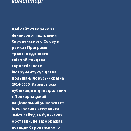
коментарі
...
#PipIvanToday
pimrec_project
Цей сайт створено за
фінансової підтримки
Європейського Союзу в
рамках Програми
транскордонного
співробітництва
європейського
інструменту сусідства
Польща-Білорусь-Україна
2014-2020. За зміст всіх
публікацій відповідальним
є Прикарпацький
національний університет
імені Василя Стефаника.
Зміст сайту, за будь-яких
обставин, не відображає
позицію Європейського