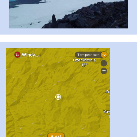
...
#PipIvanToday
pimrec_project