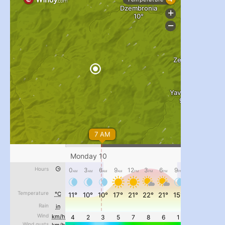
#PipIvanToday
#PipIvanWeather
...

pimrec_project