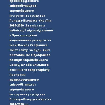
транскордонного
співробітництва
європейського
інструменту сусідства
Польща-Білорусь-Україна
2014-2020. За зміст всіх
публікацій відповідальним
є Прикарпацький
національний університет
імені Василя Стефаника.
Зміст сайту, за будь-яких
обставин, не відображає
позицію Європейського
Союзу, ОУ або Спільного
технічного секретаріату
Програми
транскордонного
#PipIvanToday
#PipIvanWeather
...

співробітництва
європейського
pimrec_project
інструменту сусідства
Польща-Білорусь-Україна
2014-2020 рр.