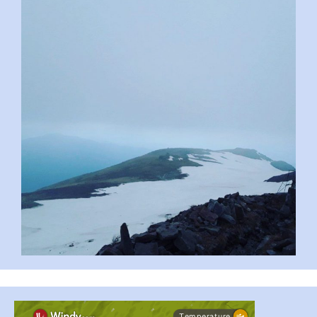
pimrec_project
#PipIvanToday
#PipIvanWeather
...

pimrec_project