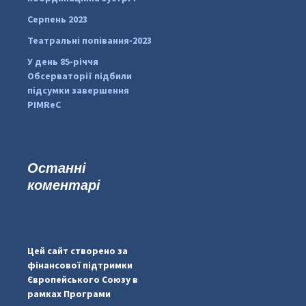
Серпень 2023
Театральні попівання-2023
У день 85-річчя
Обсерваторії підбили
підсумки завершення
PIMReC
Останні
коментарі
#PipIvanToday
#PipIvanWeather
Цей сайт створено за
...

фінансової підтримки
Європейського Союзу в
pimrec_project
рамках Програми