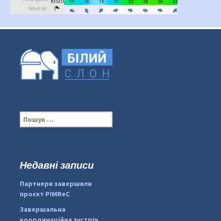
П
о
ш
у
к
Недавні записи
:
#PipIvanToday
#PipIvanWeather
Партнери завершили
...

проєкт PIMReC
pimrec_project
Завершальна
координаційна зустріч