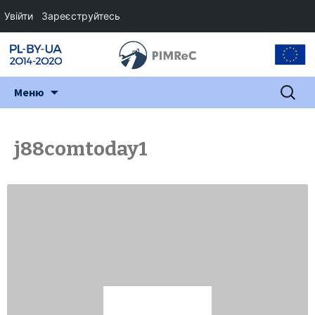
Увійти
Зареєструйтесь
Перейти
Пошук:
Меню
до
змісту
j88comtoday1