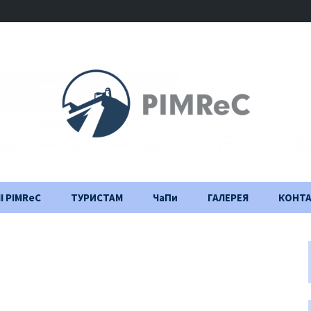
І PIMReC
ТУРИСТАМ
ЧаПи
ГАЛЕРЕЯ
КОНТ
Правила відвідування
Щоденник
будівництва
Важлива інформація