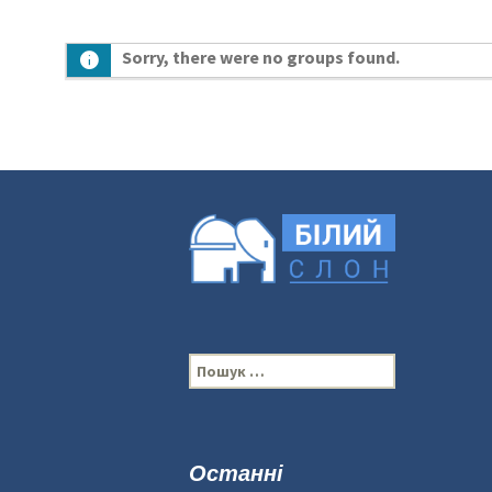
Sorry, there were no groups found.
П
о
ш
у
к
Останні
: