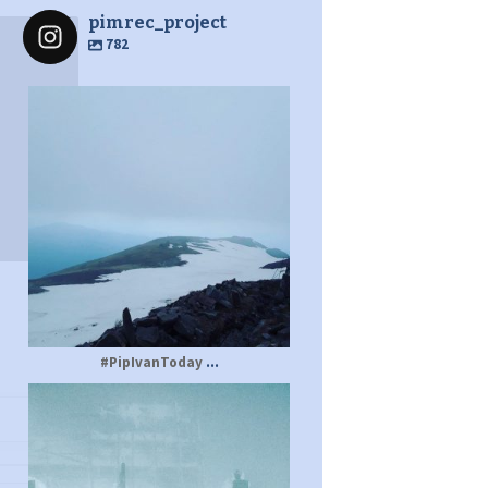
pimrec_project
782
pimrec_project
...
#PipIvanToday
pimrec_project