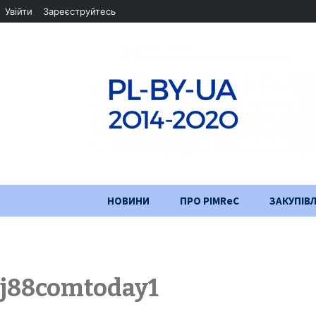
Увійти
Зареєструйтесь
Перейти
НОВИНИ
ПРО PIMReC
ЗАКУПІВЛ
до
змісту
Мета проєкту
Партнери
j88comtoday1
Хід проекту