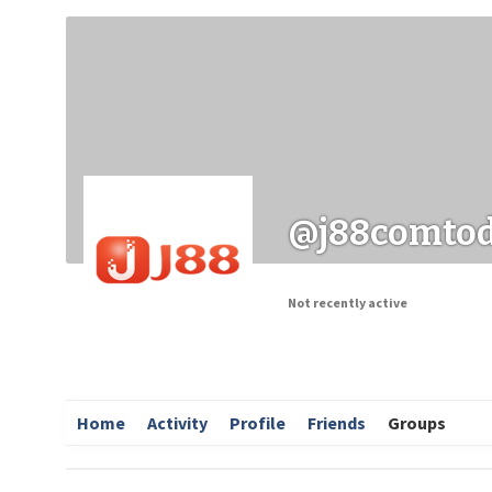
Заходи
Корисні матеріали
ЗМІ про PIMReC
@j88comto
Not recently active
Home
Activity
Profile
Friends
Groups