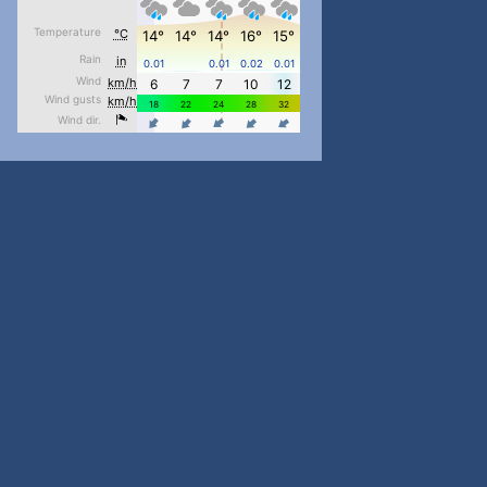
pimrec_project
...
#PipIvanToday
pimrec_project