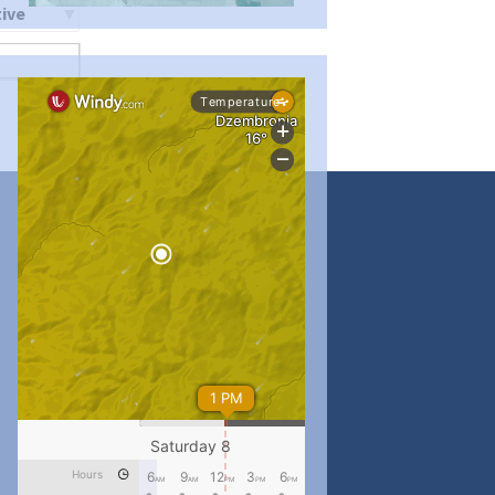
ти
...
#PipIvanToday
pimrec_project
...
#PipIvanToday