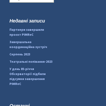
о
ш
у
к
Недавні записи
...
#PipIvanToday
:
Партнери завершили
pimrec_project
проєкт PIMReC
Завершальна
координаційна зустріч
Серпень 2023
Театральні попівання-2023
У день 85-річчя
Обсерваторії підбили
підсумки завершення
PIMReC
Останні