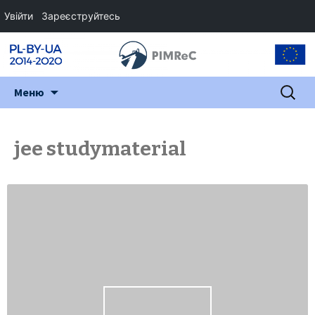
Увійти
Зареєструйтесь
Перейти
Пошук:
Меню
до
змісту
jee studymaterial