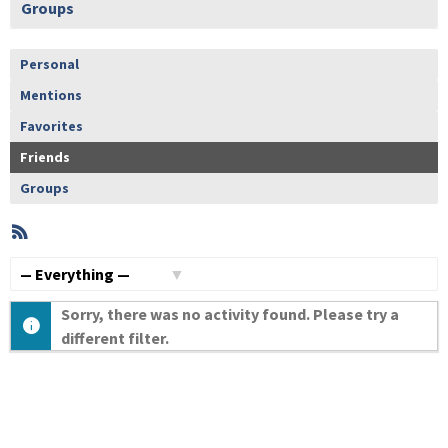
Groups
Personal
Mentions
Favorites
Friends
Groups
RSS
Member
Activities
Show:
Sorry, there was no activity found. Please try a
different filter.