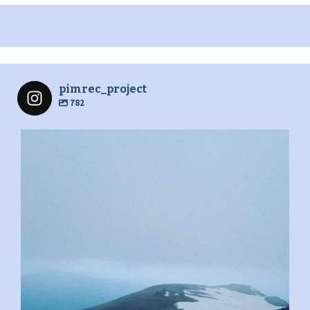
pimrec_project
782
pimrec_project