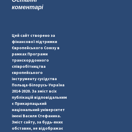
коментарі
...
#PipIvanToday
pimrec_project
Цей сайт створено за
фінансової підтримки
Європейського Союзу в
рамках Програми
транскордонного
співробітництва
європейського
інструменту сусідства
Польща-Білорусь-Україна
2014-2020. За зміст всіх
публікацій відповідальним
є Прикарпацький
національний університет
імені Василя Стефаника.
Зміст сайту, за будь-яких
обставин, не відображає