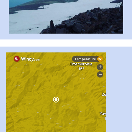
...
#PipIvanToday
pimrec_project