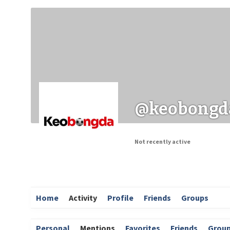
Заходи
Корисні матеріали
ЗМІ про PIMReC
@keobongd
Not recently active
Home
Activity
Profile
Friends
Groups
Personal
Mentions
Favorites
Friends
Grou