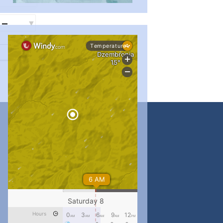
...
#PipIvanToday
pimrec_project
...
#PipIvanToday