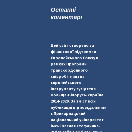
к
Останні
:
коментарі
Цей сайт створено за
фінансової підтримки
Європейського Союзу в
рамках Програми
транскордонного
співробітництва
європейського
інструменту сусідства
Польща-Білорусь-Україна
2014-2020. За зміст всіх
публікацій відповідальним
є Прикарпацький
національний університет
імені Василя Стефаника.