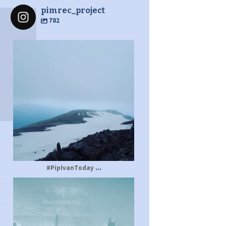
pimrec_project
782
pimrec_project
...
#PipIvanToday
pimrec_project