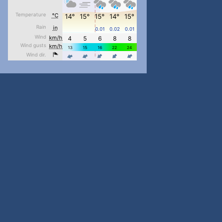
pimrec_project
...
#PipIvanToday
pimrec_project