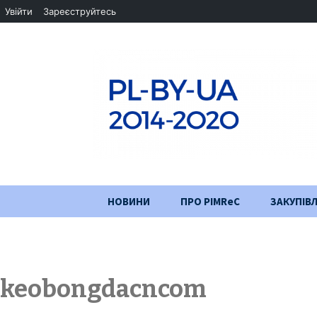
Увійти
Зареєструйтесь
Перейти
НОВИНИ
ПРО PIMReC
ЗАКУПІВЛ
до
змісту
Мета проєкту
Партнери
keobongdacncom
Хід проекту