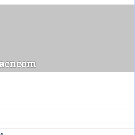
acncom
ps