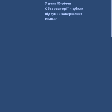
У день 85-річчя
Обсерваторії підбили
підсумки завершення
PIMReC