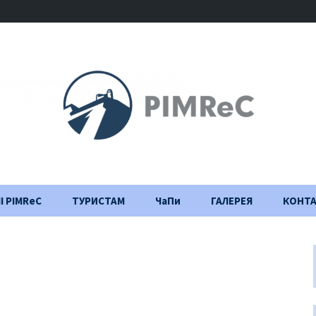
І PIMReC
ТУРИСТАМ
ЧаПи
ГАЛЕРЕЯ
КОНТ
Правила відвідування
Щоденник
будівництва
Важлива інформація