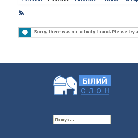
RSS
Member
Sorry, there was no activity found. Please try a 
Activities
П
о
ш
у