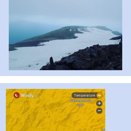
...
#PipIvanToday
pimrec_project