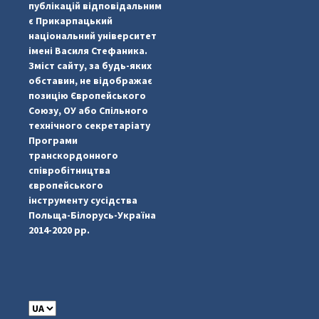
публікацій відповідальним
є Прикарпацький
національний університет
імені Василя Стефаника.
Зміст сайту, за будь-яких
обставин, не відображає
позицію Європейського
Союзу, ОУ або Спільного
...
#PipIvanToday
технічного секретаріату
Програми
pimrec_project
транскордонного
співробітництва
європейського
інструменту сусідства
Польща-Білорусь-Україна
2014-2020 рр.
C