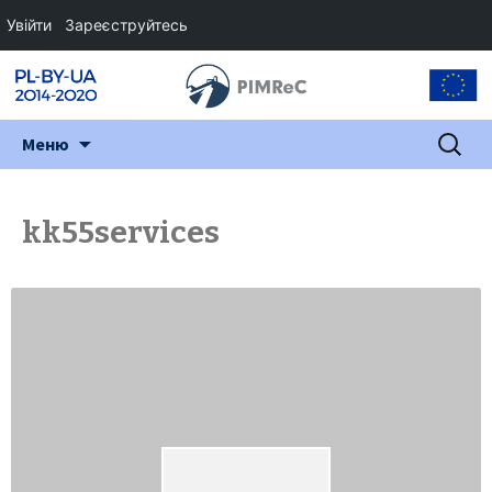
Увійти
Зареєструйтесь
Перейти
Пошук:
Меню
до
змісту
kk55services