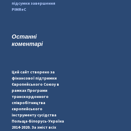
підсумки завершення
PIMReC
Останні
коментарі
...
#PipIvanToday
pimrec_project
Цей сайт створено за
фінансової підтримки
Європейського Союзу в
рамках Програми
транскордонного
співробітництва
європейського
інструменту сусідства
Польща-Білорусь-Україна
2014-2020. За зміст всіх