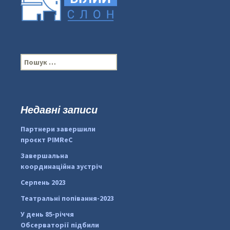
П
о
ш
у
к
Недавні записи
...
#PipIvanToday
:
Партнери завершили
pimrec_project
проєкт PIMReC
Завершальна
координаційна зустріч
Серпень 2023
Театральні попівання-2023
У день 85-річчя
Обсерваторії підбили