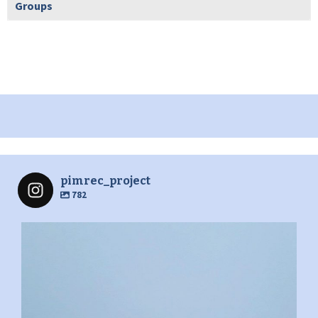
Groups
pimrec_project
782
pimrec_project