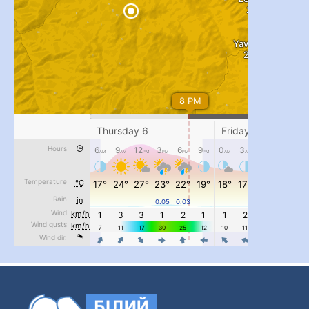
...
#PipIvanToday
pimrec_project