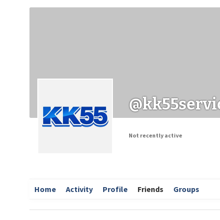
Заходи
Корисні матеріали
ЗМІ про PIMReC
@kk55servi
Not recently active
Home
Activity
Profile
Friends
Groups