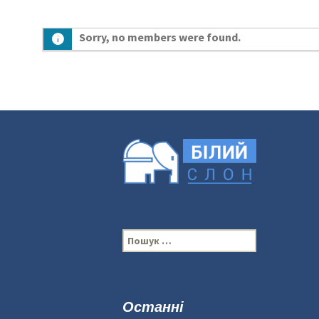
Sorry, no members were found.
П
о
ш
у
к
Останні
: