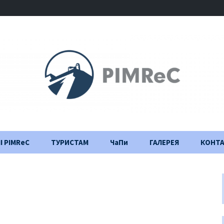
І PIMReC
ТУРИСТАМ
ЧаПи
ГАЛЕРЕЯ
КОНТ
Правила відвідування
Щоденник
будівництва
Важлива інформація