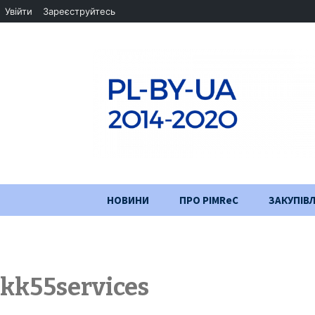
Увійти
Зареєструйтесь
Перейти
НОВИНИ
ПРО PIMReC
ЗАКУПІВЛ
до
змісту
Мета проєкту
Партнери
kk55services
Хід проекту