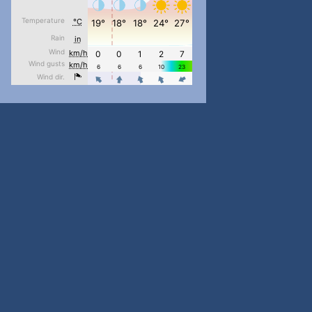
pimrec_project
...
#PipIvanToday
pimrec_project