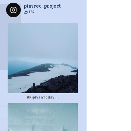
pimrec_project
782
pimrec_project
...
#PipIvanToday
pimrec_project