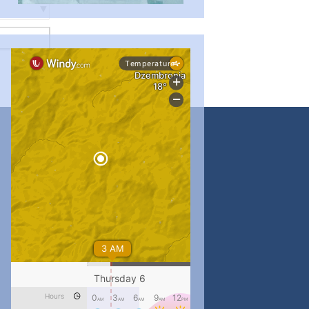
...
#PipIvanToday
pimrec_project
...
#PipIvanToday