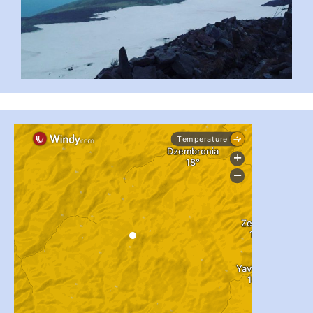
...
#PipIvanToday
pimrec_project