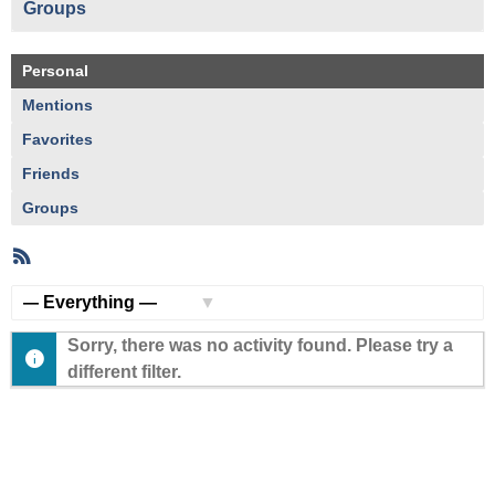
Groups
Personal
Mentions
Favorites
Friends
Groups
RSS
Member
Activities
Show:
Sorry, there was no activity found. Please try a
different filter.