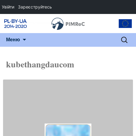
Увійти
Зареєструйтесь
Перейти
Пошук
Меню
до
змісту
kubethangdaucom