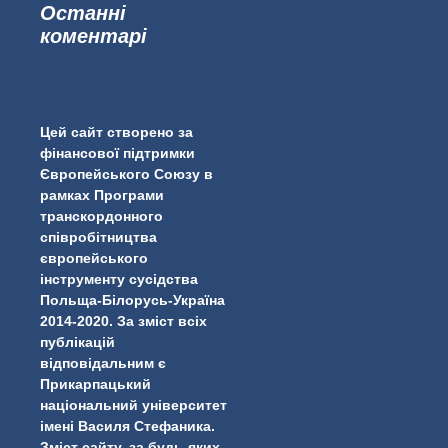
Останні
коментарі
...
#PipIvanToday
pimrec_project
Цей сайт створено за
фінансової підтримки
Європейського Союзу в
рамках Програми
транскордонного
співробітництва
європейського
інструменту сусідства
Польща-Білорусь-Україна
2014-2020. За зміст всіх
публікацій
відповідальним є
Прикарпацький
національний університет
імені Василя Стефаника.
Зміст сайту, за будь-яких