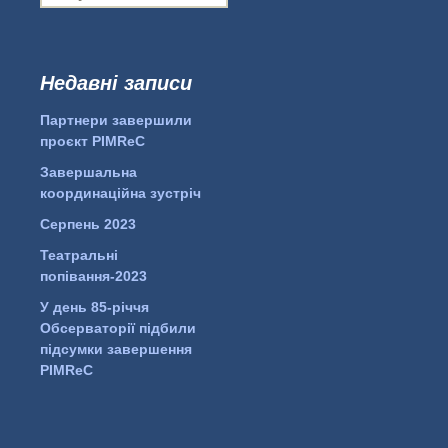
о
ш
у
к
Недавні записи
...
#PipIvanToday
:
Партнери завершили
pimrec_project
проєкт PIMReC
Завершальна
координаційна зустріч
Серпень 2023
Театральні
попівання-2023
У день 85-річчя
Обсерваторії підбили
підсумки завершення
PIMReC