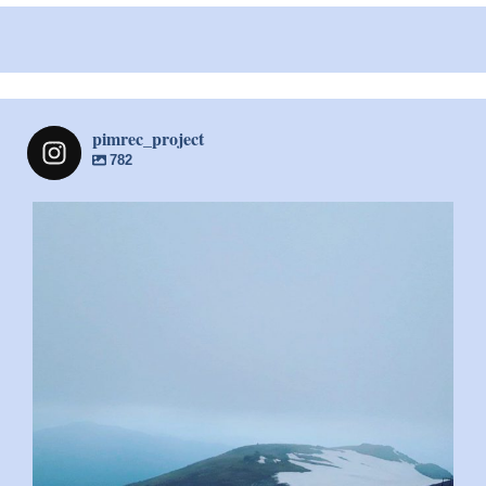
pimrec_project
782
pimrec_project