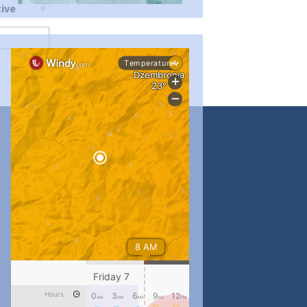
ти
...
#PipIvanToday
pimrec_project
...
#PipIvanToday