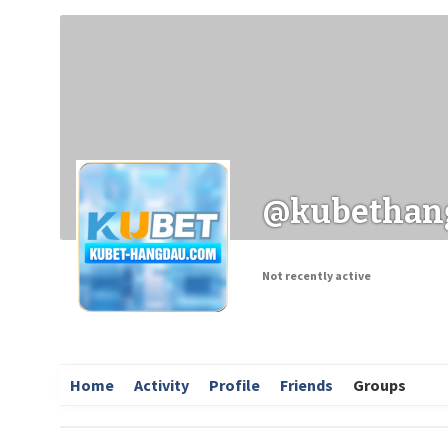
Заходи
Корисні матеріали
ЗМІ про PIMReC
@kubethan
Not recently active
Home
Activity
Profile
Friends
Groups