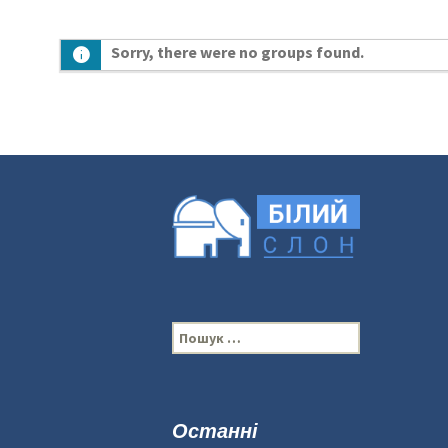
Sorry, there were no groups found.
П
о
ш
у
к
Останні
: