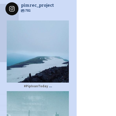
pimrec_project
782
pimrec_project
...
#PipIvanToday
pimrec_project