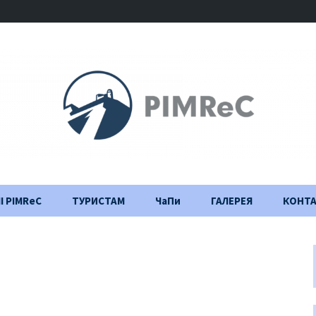
І PIMReC
ТУРИСТАМ
ЧаПи
ГАЛЕРЕЯ
КОНТ
Правила відвідування
Щоденник
будівництва
Важлива інформація