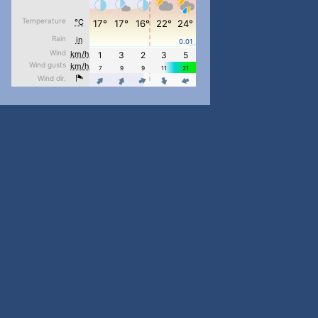
pimrec_project
...
#PipIvanToday
pimrec_project