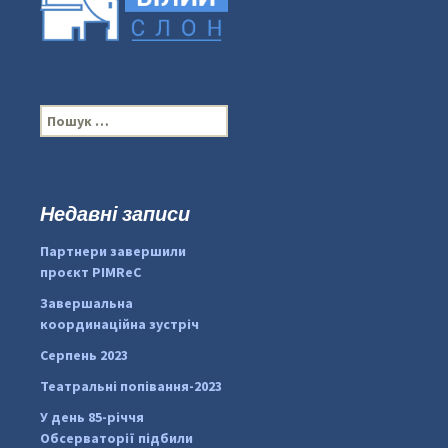
П
о
ш
у
к
Недавні записи
...
#PipIvanToday
:
Партнери завершили
pimrec_project
проєкт PIMReC
Завершальна
координаційна зустріч
Серпень 2023
Театральні попівання-2023
У день 85-річчя
Обсерваторії підбили