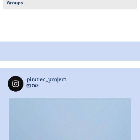
Groups
pimrec_project
782
pimrec_project