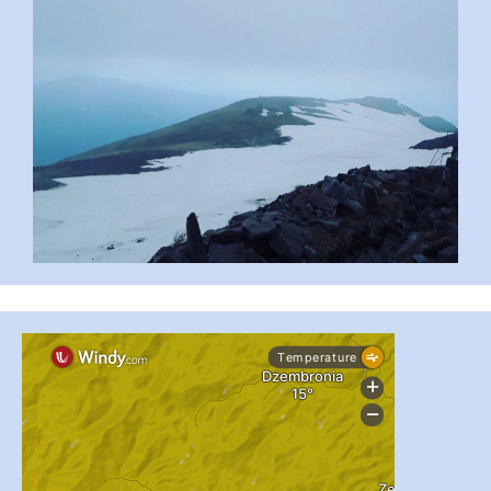
...
#PipIvanToday
pimrec_project