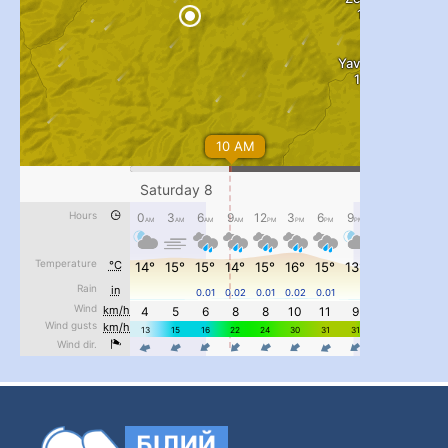
...
#PipIvanToday
pimrec_project