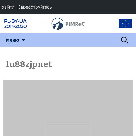
Увійти
Зареєструйтесь
Перейти
Пошук:
Меню
до
змісту
lu88zjpnet