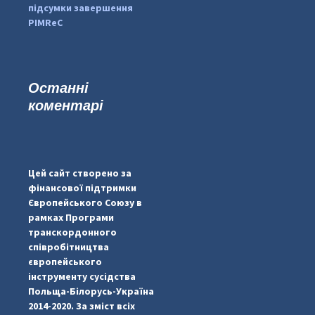
підсумки завершення
PIMReC
Останні
коментарі
...
#PipIvanToday
pimrec_project
Цей сайт створено за
фінансової підтримки
Європейського Союзу в
рамках Програми
транскордонного
співробітництва
європейського
інструменту сусідства
Польща-Білорусь-Україна
2014-2020. За зміст всіх