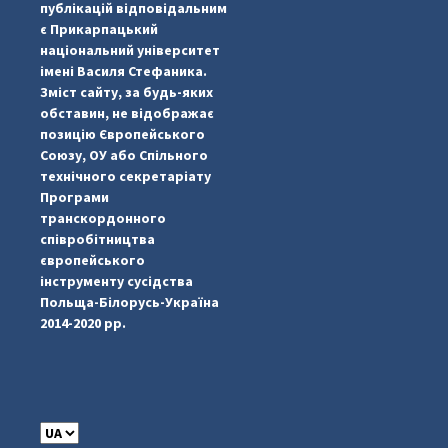
публікацій відповідальним
є Прикарпацький
національний університет
імені Василя Стефаника.
Зміст сайту, за будь-яких
обставин, не відображає
позицію Європейського
Союзу, ОУ або Спільного
...
#PipIvanToday
технічного секретаріату
Програми
pimrec_project
транскордонного
співробітництва
європейського
інструменту сусідства
Польща-Білорусь-Україна
2014-2020 рр.
C