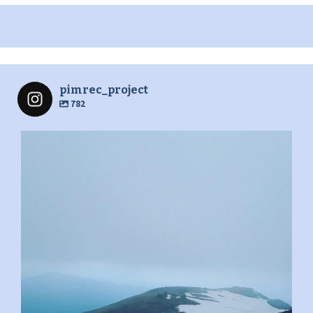
pimrec_project
782
pimrec_project