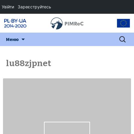
Увійти
Зареєструйтесь
Перейти
Пошук:
Меню
до
змісту
lu88zjpnet