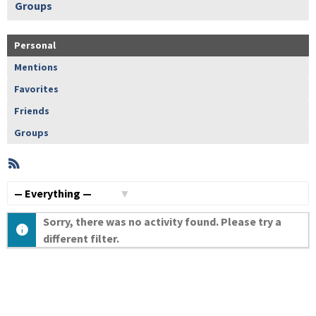
Groups
Personal
Mentions
Favorites
Friends
Groups
RSS
Member
Activities
Show:
Sorry, there was no activity found. Please try a
different filter.