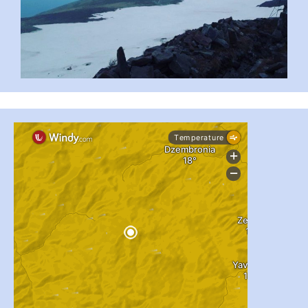
...
#PipIvanToday
pimrec_project