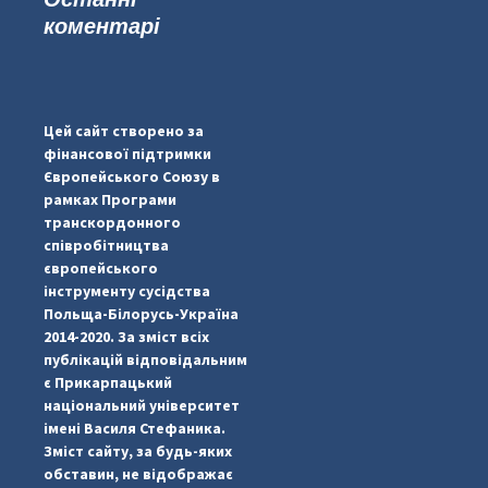
коментарі
...
#PipIvanToday
pimrec_project
Цей сайт створено за
фінансової підтримки
Європейського Союзу в
рамках Програми
транскордонного
співробітництва
європейського
інструменту сусідства
Польща-Білорусь-Україна
2014-2020. За зміст всіх
публікацій відповідальним
є Прикарпацький
національний університет
імені Василя Стефаника.
Зміст сайту, за будь-яких
обставин, не відображає