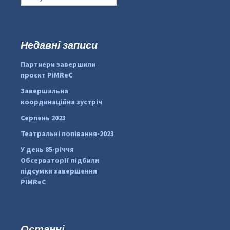
о
ш
у
к
Недавні записи
...
#PipIvanToday
:
Партнери завершили
pimrec_project
проєкт PIMReC
Завершальна
координаційна зустріч
Серпень 2023
Театральні попівання-2023
У день 85-річчя
Обсерваторії підбили
підсумки завершення
PIMReC
Останні