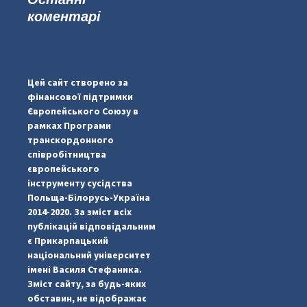
коментарі
...
#PipIvanToday
pimrec_project
Цей сайт створено за
фінансової підтримки
Європейського Союзу в
рамках Програми
транскордонного
співробітництва
європейського
інструменту сусідства
Польща-Білорусь-Україна
2014-2020. За зміст всіх
публікацій відповідальним
є Прикарпацький
національний університет
імені Василя Стефаника.
Зміст сайту, за будь-яких
обставин, не відображає