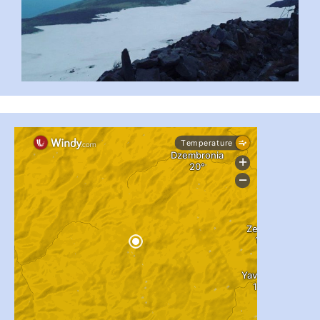
...
#PipIvanToday
pimrec_project