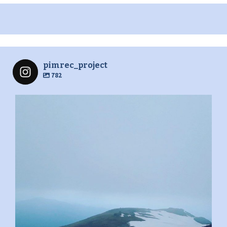
pimrec_project
782
pimrec_project