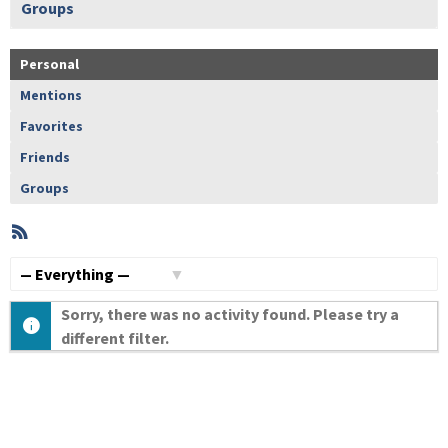
Groups
Personal
Mentions
Favorites
Friends
Groups
RSS
Member
Activities
Show:
Sorry, there was no activity found. Please try a
different filter.