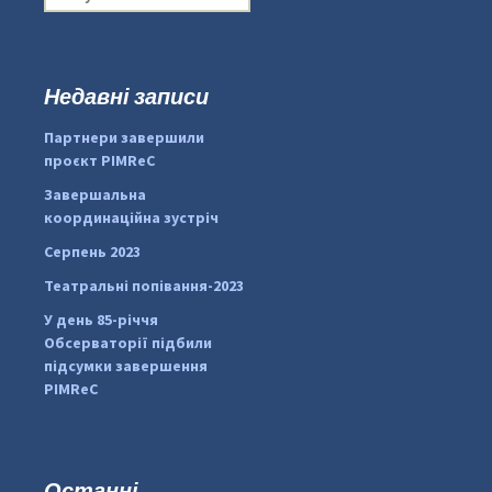
о
ш
у
к
Недавні записи
...
#PipIvanToday
:
Партнери завершили
pimrec_project
проєкт PIMReC
Завершальна
координаційна зустріч
Серпень 2023
Театральні попівання-2023
У день 85-річчя
Обсерваторії підбили
підсумки завершення
PIMReC
Останні