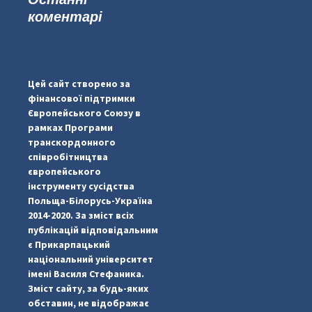
коментарі
...
#PipIvanToday
pimrec_project
Цей сайт створено за
фінансової підтримки
Європейського Союзу в
рамках Програми
транскордонного
співробітництва
європейського
інструменту сусідства
Польща-Білорусь-Україна
2014-2020. За зміст всіх
публікацій відповідальним
є Прикарпацький
національний університет
імені Василя Стефаника.
Зміст сайту, за будь-яких
обставин, не відображає