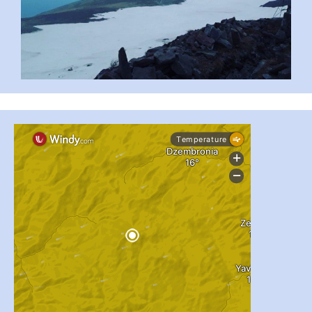
...
#PipIvanToday
pimrec_project