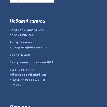
о
ш
у
к
Недавні записи
...
#PipIvanToday
:
Партнери завершили
pimrec_project
проєкт PIMReC
Завершальна
координаційна зустріч
Серпень 2023
Театральні попівання-2023
У день 85-річчя
Обсерваторії підбили
підсумки завершення
PIMReC
Останні