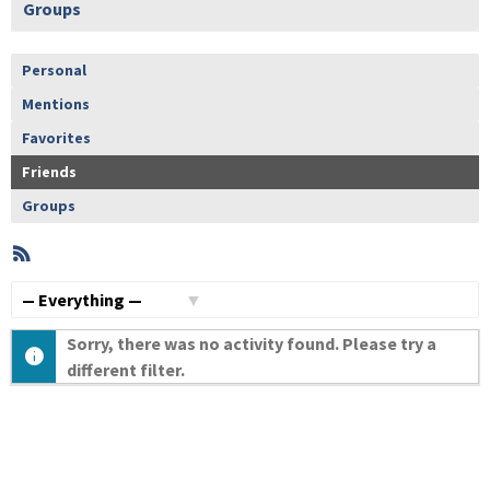
Groups
Personal
Mentions
Favorites
Friends
Groups
RSS
Member
Activities
Show:
Sorry, there was no activity found. Please try a
different filter.