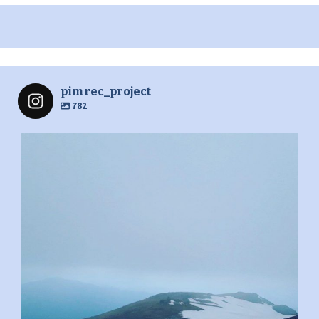
pimrec_project
782
pimrec_project