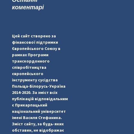
коментарі
...
#PipIvanToday
pimrec_project
Цей сайт створено за
фінансової підтримки
Європейського Союзу в
рамках Програми
транскордонного
співробітництва
європейського
інструменту сусідства
Польща-Білорусь-Україна
2014-2020. За зміст всіх
публікацій відповідальним
є Прикарпацький
національний університет
імені Василя Стефаника.
Зміст сайту, за будь-яких
обставин, не відображає