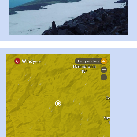
...
#PipIvanToday
pimrec_project