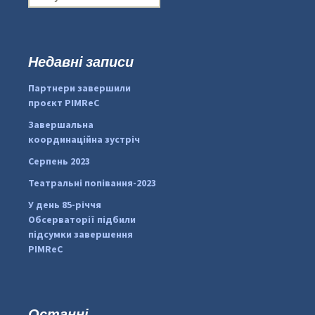
о
ш
у
к
Недавні записи
...
#PipIvanToday
:
Партнери завершили
pimrec_project
проєкт PIMReC
Завершальна
координаційна зустріч
Серпень 2023
Театральні попівання-2023
У день 85-річчя
Обсерваторії підбили
підсумки завершення
PIMReC
Останні