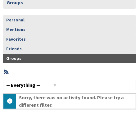
Groups
Personal
Mentions
Favorites
Friends
Groups
RSS
Member
Activities
Show:
Sorry, there was no activity found. Please try a
different filter.