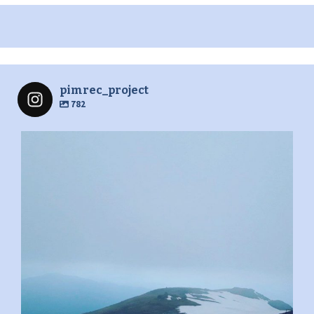
pimrec_project
782
pimrec_project