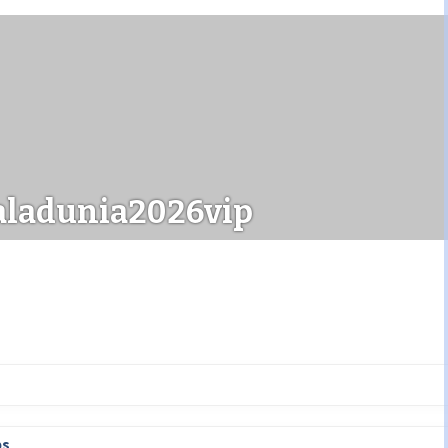
ladunia2026vip
ps