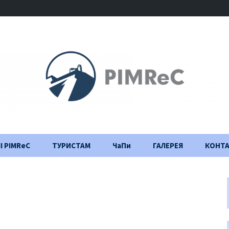
І PIMReC
ТУРИСТАМ
ЧаПи
ГАЛЕРЕЯ
КОНТ
Правила відвідування
Щоденник
будівництва
Важлива інформація