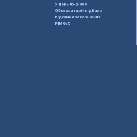
У день 85-річчя
Обсерваторії підбили
підсумки завершення
PIMReC