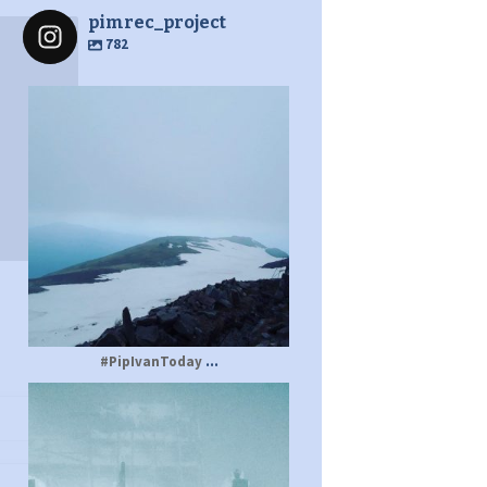
pimrec_project
782
pimrec_project
...
#PipIvanToday
pimrec_project