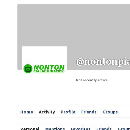
Заходи
Корисні матеріали
ЗМІ про PIMReC
@nontonpia
Not recently active
Home
Activity
Profile
Friends
Groups
Personal
Mentions
Favorites
Friends
Grou