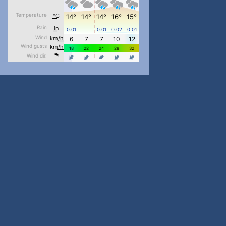
pimrec_project
...
#PipIvanToday
pimrec_project