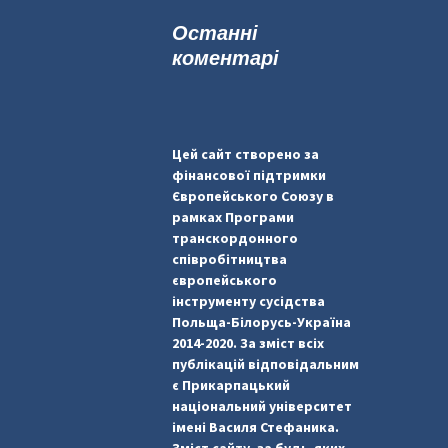
к
Останні
:
коментарі
Цей сайт створено за
фінансової підтримки
Європейського Союзу в
рамках Програми
транскордонного
співробітництва
європейського
інструменту сусідства
Польща-Білорусь-Україна
2014-2020. За зміст всіх
публікацій відповідальним
є Прикарпацький
національний університет
імені Василя Стефаника.