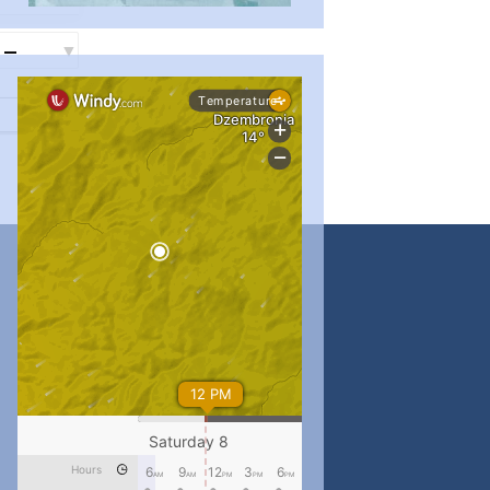
...
#PipIvanToday
pimrec_project
...
#PipIvanToday