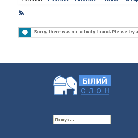
RSS
Member
Sorry, there was no activity found. Please try a 
Activities
П
о
ш
у