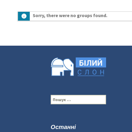
Sorry, there were no groups found.
П
о
ш
у
к
Останні
: