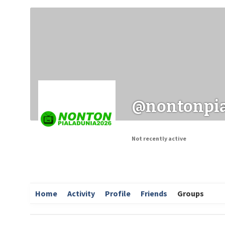
Заходи
Корисні матеріали
ЗМІ про PIMReC
@nontonpia
Not recently active
Home
Activity
Profile
Friends
Groups