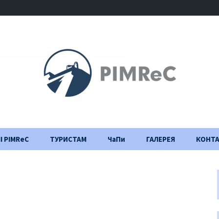
І PIMReC
ТУРИСТАМ
ЧаПи
ГАЛЕРЕЯ
КОНТ
Правила відвідування
Щоденник
будівництва
Важлива інформація