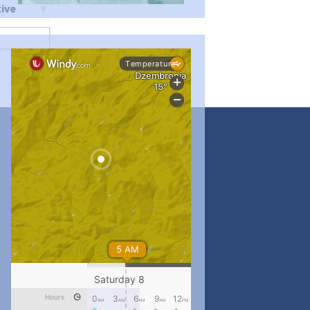
ти
...
#PipIvanToday
pimrec_project
...
#PipIvanToday