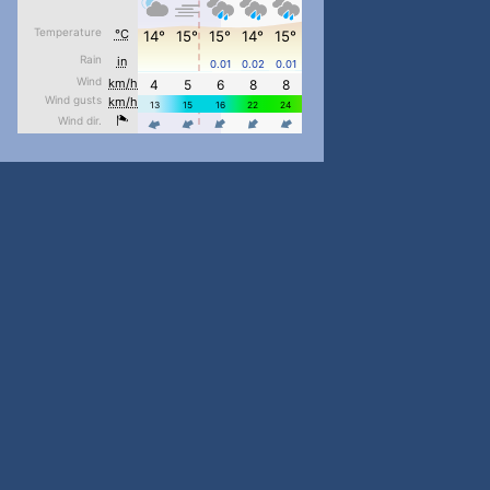
pimrec_project
...
#PipIvanToday
pimrec_project