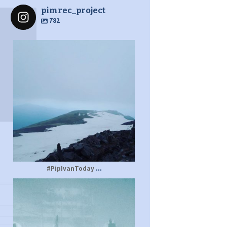
pimrec_project
782
pimrec_project
...
#PipIvanToday
pimrec_project