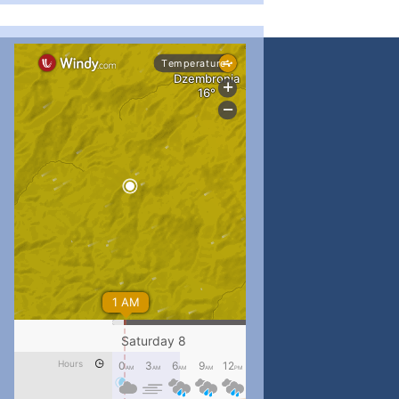
...
#PipIvanToday
pimrec_project
...
#PipIvanToday
pimrec_project