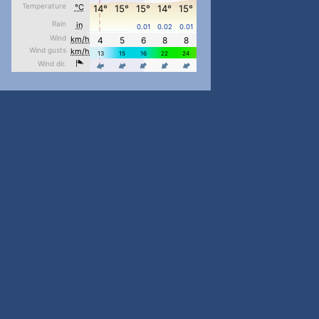
...
#PipIvanToday
pimrec_project