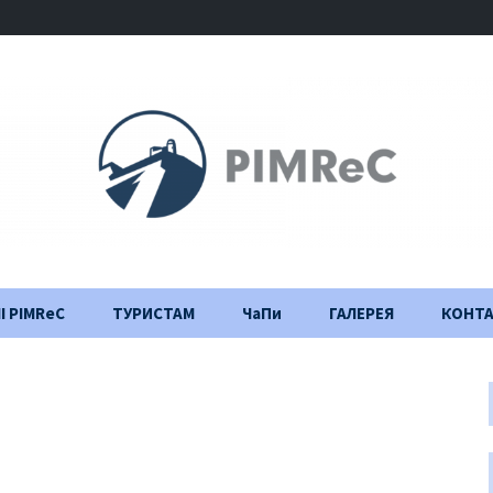
І PIMReC
ТУРИСТАМ
ЧаПи
ГАЛЕРЕЯ
КОНТ
Правила відвідування
Щоденник
будівництва
Важлива інформація