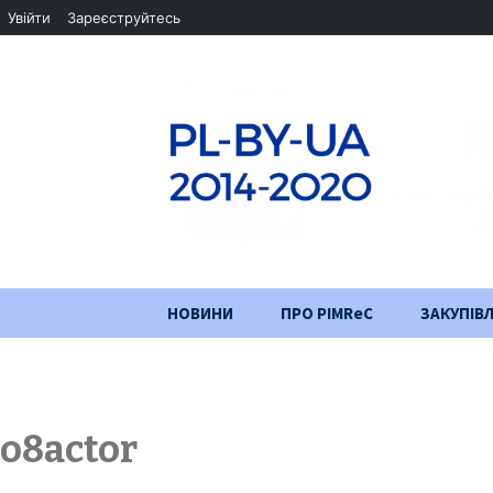
Увійти
Зареєструйтесь
Перейти
НОВИНИ
ПРО PIMReC
ЗАКУПІВЛ
до
змісту
Мета проєкту
Партнери
o8actor
Хід проекту