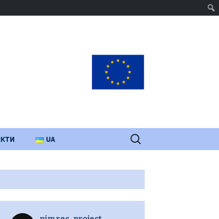
Пошук:
АКТИ
UA
PL
EN
pimrec_project