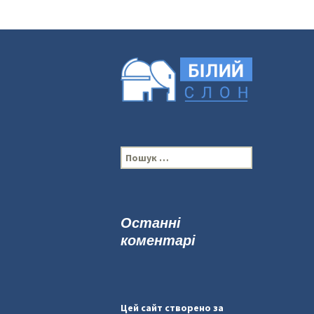
П
о
ш
у
к
Останні
:
коментарі
Цей сайт створено за