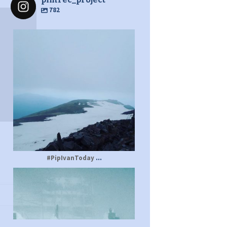
782
pimrec_project
...
#PipIvanToday
pimrec_project