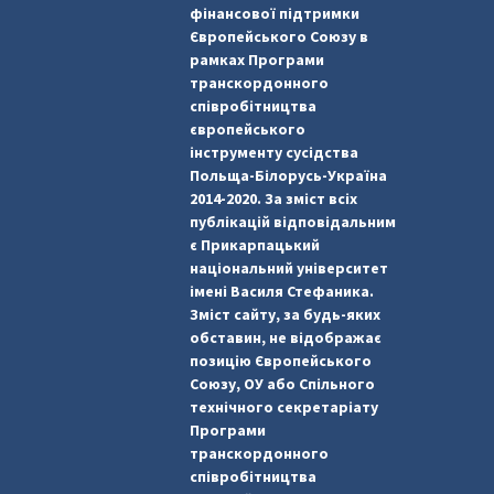
фінансової підтримки
Європейського Союзу в
рамках Програми
транскордонного
співробітництва
європейського
інструменту сусідства
Польща-Білорусь-Україна
2014-2020. За зміст всіх
публікацій відповідальним
є Прикарпацький
національний університет
імені Василя Стефаника.
Зміст сайту, за будь-яких
обставин, не відображає
позицію Європейського
Союзу, ОУ або Спільного
технічного секретаріату
Програми
транскордонного
співробітництва