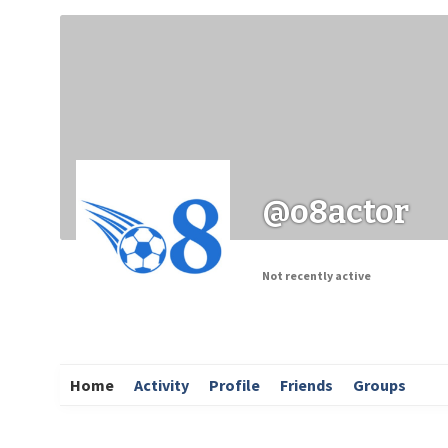
Заходи
Корисні матеріали
ЗМІ про PIMReC
@o8actor
Not recently active
Home
Activity
Profile
Friends
Groups