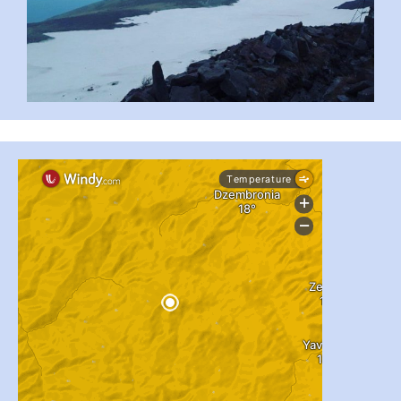
...
#PipIvanToday
pimrec_project