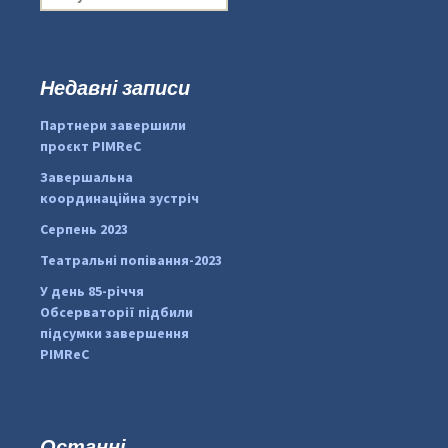
о
ш
у
к
Недавні записи
...
#PipIvanToday
:
Партнери завершили
pimrec_project
проєкт PIMReC
Завершальна
координаційна зустріч
Серпень 2023
Театральні попівання-2023
У день 85-річчя
Обсерваторії підбили
підсумки завершення
PIMReC
Останні