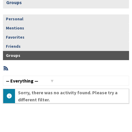
Groups
Personal
Mentions
Favorites
Friends
Groups
RSS
Member
Activities
Show:
Sorry, there was no activity found. Please try a
different filter.