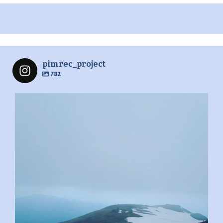
pimrec_project
782
pimrec_project