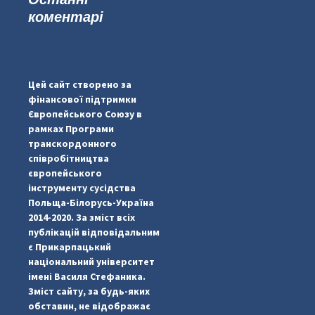
коментарі
...
#PipIvanToday
pimrec_project
Цей сайт створено за
фінансової підтримки
Європейського Союзу в
рамках Програми
транскордонного
співробітництва
європейського
інструменту сусідства
Польща-Білорусь-Україна
2014-2020. За зміст всіх
публікацій відповідальним
є Прикарпацький
національний університет
імені Василя Стефаника.
Зміст сайту, за будь-яких
обставин, не відображає