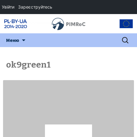
Увійти
Зареєструйтесь
Перейти
Пошук:
Меню
до
змісту
ok9green1