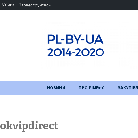
Увійти
Зареєструйтесь
Перейти
НОВИНИ
ПРО PIMReC
ЗАКУПІВЛ
до
змісту
Мета проєкту
Партнери
okvipdirect
Хід проекту