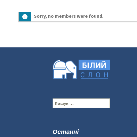
Sorry, no members were found.
П
о
ш
у
к
Останні
: