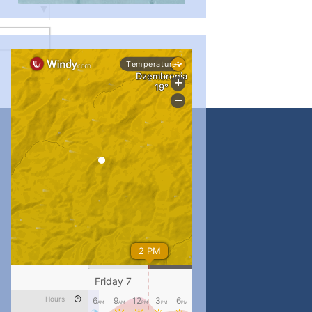
#PipIvanToday
#PipIvanWeather
...

pimrec_project