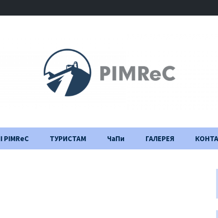
І PIMReC
ТУРИСТАМ
ЧаПи
ГАЛЕРЕЯ
КОНТ
Правила відвідування
Щоденник
будівництва
Важлива інформація