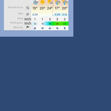
#PipIvanToday
#PipIvanWeather
...

pimrec_project
#PipIvanToday
#PipIvanWeather
...

pimrec_project