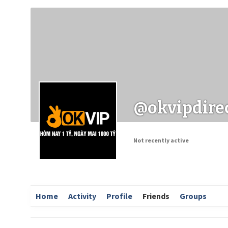
Заходи
Корисні матеріали
ЗМІ про PIMReC
@okvipdire
Not recently active
Home
Activity
Profile
Friends
Groups