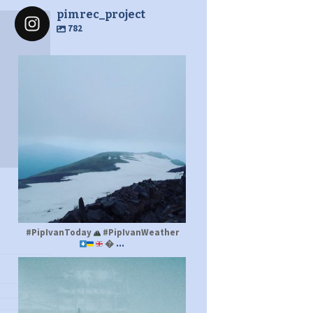
pimrec_project
782
pimrec_project
#PipIvanToday
#PipIvanWeather
...

pimrec_project