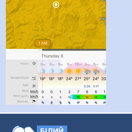
...
#PipIvanToday
pimrec_project