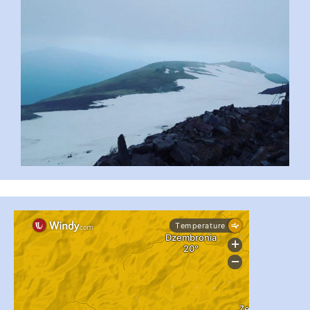
...
#PipIvanToday
pimrec_project