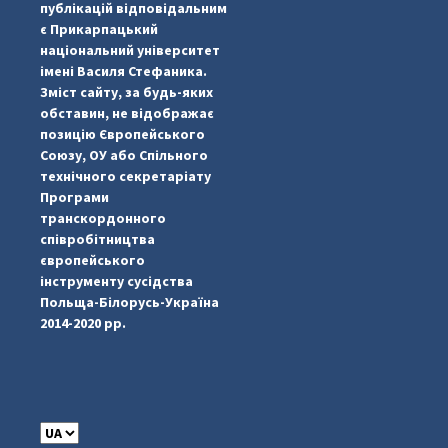
публікацій відповідальним
є Прикарпацький
національний університет
імені Василя Стефаника.
Зміст сайту, за будь-яких
обставин, не відображає
позицію Європейського
Союзу, ОУ або Спільного
...
#PipIvanToday
технічного секретаріату
Програми
pimrec_project
транскордонного
співробітництва
європейського
інструменту сусідства
Польща-Білорусь-Україна
2014-2020 рр.
C