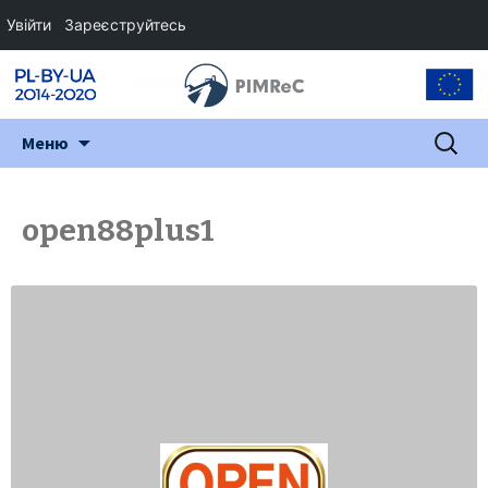
Увійти
Зареєструйтесь
Перейти
Пошук:
Меню
до
змісту
open88plus1