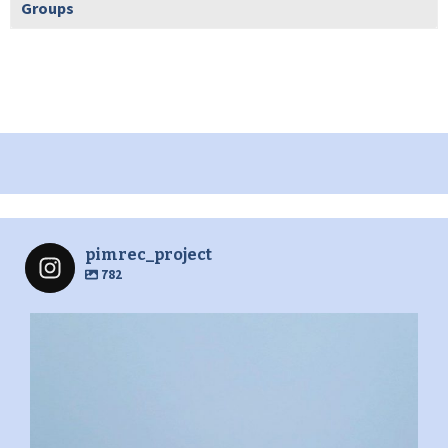
Groups
pimrec_project
782
pimrec_project