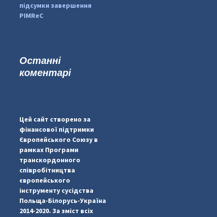
підсумки завершення
PIMReC
Останні
коментарі
...
#PipIvanToday
pimrec_project
Цей сайт створено за
фінансової підтримки
Європейського Союзу в
рамках Програми
транскордонного
співробітництва
європейського
інструменту сусідства
Польща-Білорусь-Україна
2014-2020. За зміст всіх