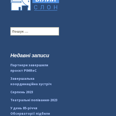
П
о
ш
у
к
Недавні записи
...
#PipIvanToday
:
Партнери завершили
pimrec_project
проєкт PIMReC
Завершальна
координаційна зустріч
Серпень 2023
Театральні попівання-2023
У день 85-річчя
Обсерваторії підбили