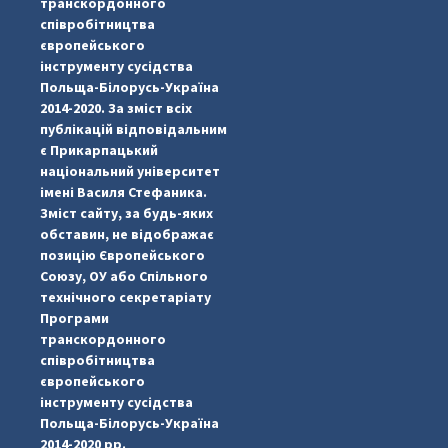
транскордонного
співробітництва
європейського
інструменту сусідства
Польща-Білорусь-Україна
2014-2020. За зміст всіх
публікацій відповідальним
є Прикарпацький
національний університет
імені Василя Стефаника.
Зміст сайту, за будь-яких
обставин, не відображає
позицію Європейського
Союзу, ОУ або Спільного
технічного секретаріату
Програми
транскордонного
#PipIvanToday
#PipIvanWeather
...

співробітництва
європейського
pimrec_project
інструменту сусідства
Польща-Білорусь-Україна
2014-2020 рр.