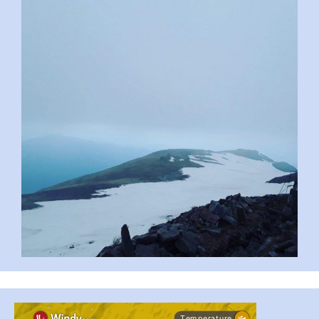
pimrec_project
#PipIvanToday
#PipIvanWeather
...

pimrec_project