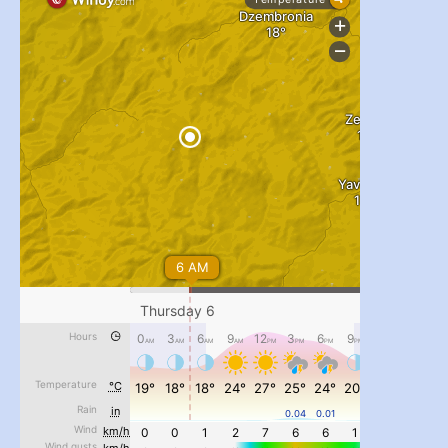
#PipIvanToday
#PipIvanWeather
...

pimrec_project