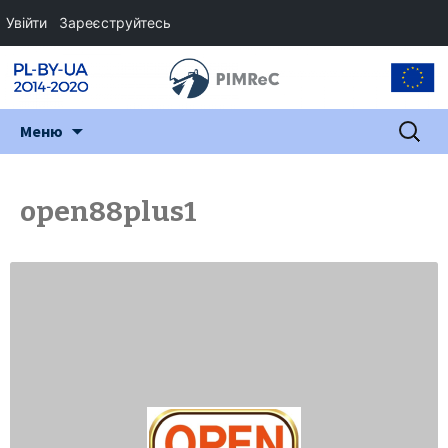
Увійти
Зареєструйтесь
Перейти
Пошук:
Меню
до
змісту
open88plus1