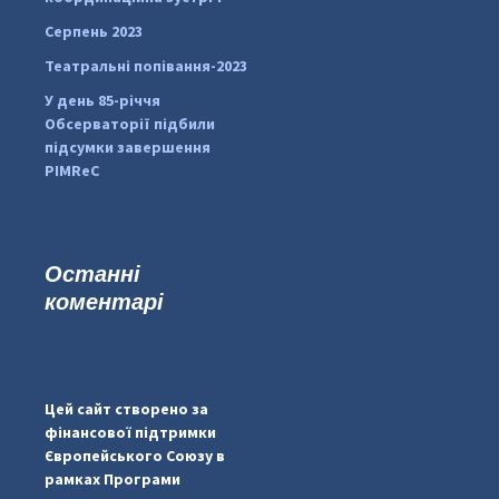
Серпень 2023
Театральні попівання-2023
У день 85-річчя
Обсерваторії підбили
підсумки завершення
PIMReC
Останні
коментарі
#PipIvanToday
#PipIvanWeather
Цей сайт створено за
...

фінансової підтримки
Європейського Союзу в
pimrec_project
рамках Програми