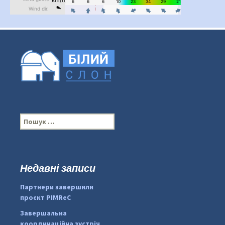
П
о
ш
у
к
Недавні записи
:
#PipIvanToday
#PipIvanWeather
Партнери завершили
...

проєкт PIMReC
pimrec_project
Завершальна
координаційна зустріч