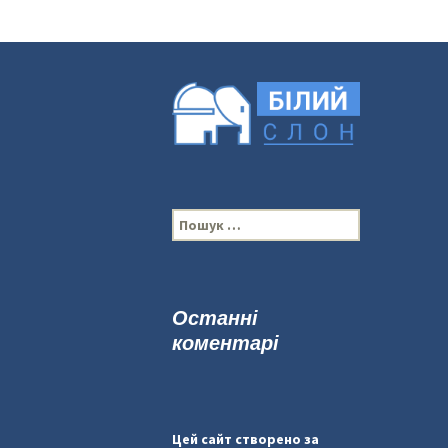
П
о
ш
у
к
Останні
:
коментарі
Цей сайт створено за