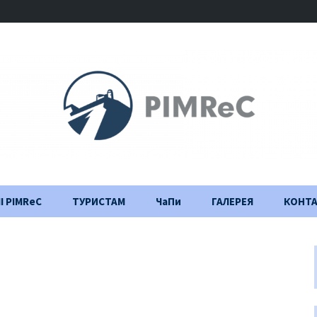
І PIMReC
ТУРИСТАМ
ЧаПи
ГАЛЕРЕЯ
КОНТ
Правила відвідування
Щоденник
будівництва
Важлива інформація