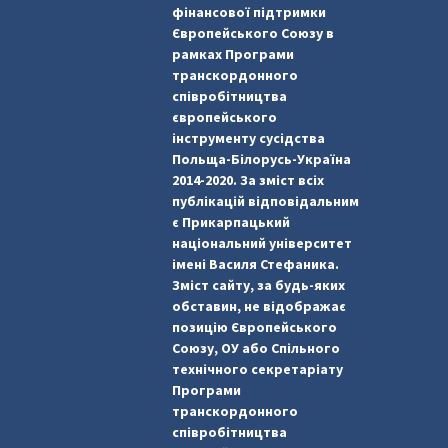
фінансової підтримки
Європейського Союзу в
рамках Програми
транскордонного
співробітництва
європейського
інструменту сусідства
Польща-Білорусь-Україна
2014-2020. За зміст всіх
публікацій відповідальним
є Прикарпацький
національний університет
імені Василя Стефаника.
Зміст сайту, за будь-яких
обставин, не відображає
позицію Європейського
Союзу, ОУ або Спільного
технічного секретаріату
Програми
транскордонного
співробітництва