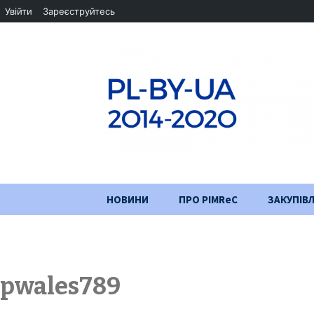
Увійти
Зареєструйтесь
Перейти
НОВИНИ
ПРО PIMReC
ЗАКУПІВЛ
до
змісту
Мета проєкту
Партнери
pwales789
Хід проекту