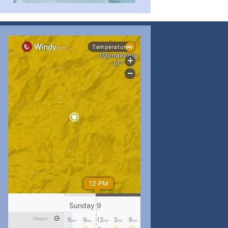
...
#PipIvanToday
pimrec_project
...
#PipIvanToday