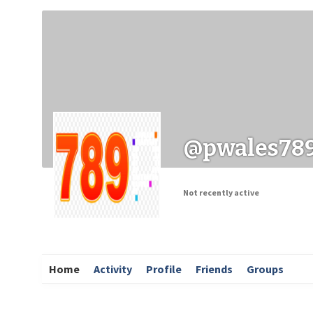
Заходи
Корисні матеріали
ЗМІ про PIMReC
@pwales78
Not recently active
Home
Activity
Profile
Friends
Groups