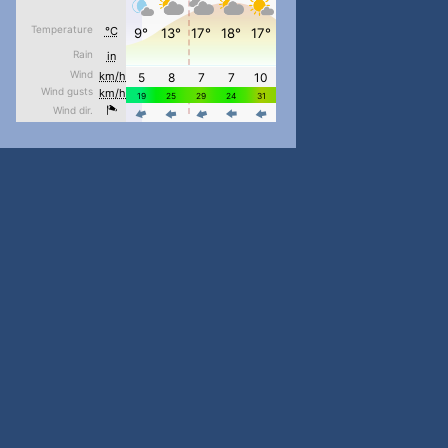
pimrec_project
...
#PipIvanToday
pimrec_project