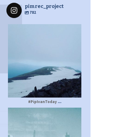
pimrec_project
782
pimrec_project
...
#PipIvanToday
pimrec_project