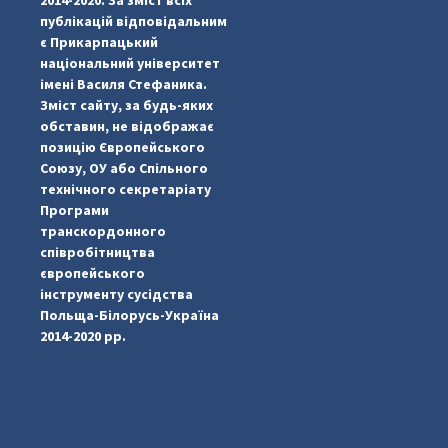
публікацій відповідальним
є Прикарпацький
національний університет
імені Василя Стефаника.
Зміст сайту, за будь-яких
обставин, не відображає
позицію Європейського
...
#PipIvanToday
Союзу, ОУ або Спільного
технічного секретаріату
pimrec_project
Програми
транскордонного
співробітництва
європейського
інструменту сусідства
Польща-Білорусь-Україна
2014-2020 рр.