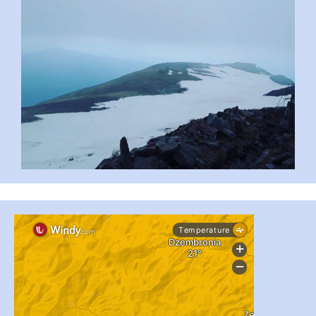
...
#PipIvanToday
pimrec_project