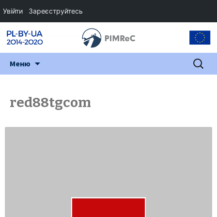
Увійти
Зареєструйтесь
Перейти
Пошук:
Меню
до
змісту
red88tgcom