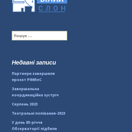
П
о
ш
у
к
Недавні записи
...
#PipIvanToday
:
Партнери завершили
pimrec_project
проєкт PIMReC
Завершальна
координаційна зустріч
Серпень 2023
Театральні попівання-2023
У день 85-річчя
Обсерваторії підбили