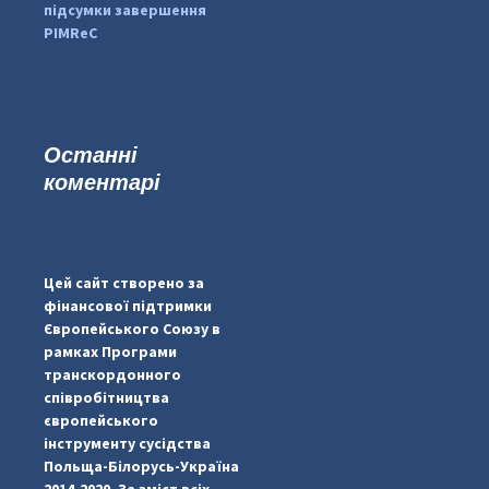
підсумки завершення
PIMReC
Останні
коментарі
...
#PipIvanToday
pimrec_project
Цей сайт створено за
фінансової підтримки
Європейського Союзу в
рамках Програми
транскордонного
співробітництва
європейського
інструменту сусідства
Польща-Білорусь-Україна
2014-2020. За зміст всіх