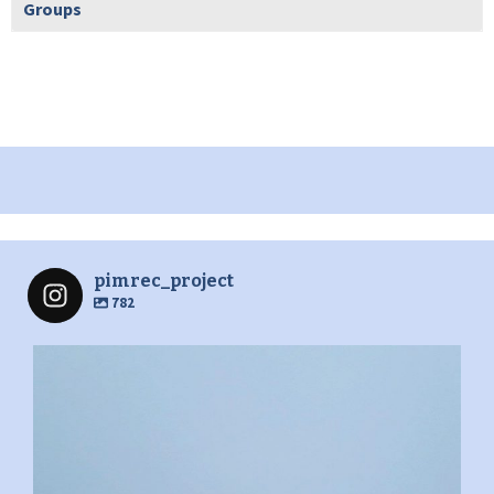
Groups
pimrec_project
782
pimrec_project