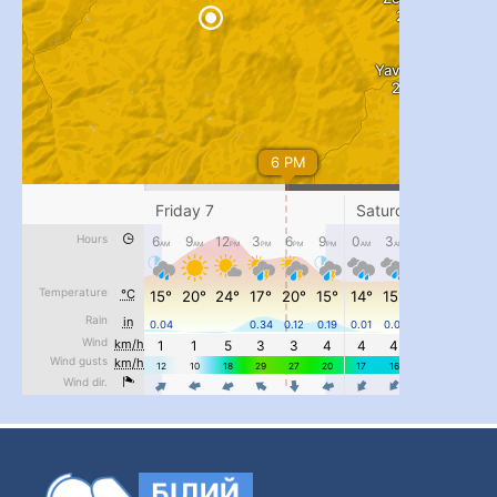
...
#PipIvanToday
pimrec_project