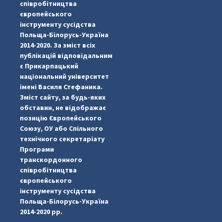
співробітництва
європейського
інструменту сусідства
Польща-Білорусь-Україна
2014-2020. За зміст всіх
публікацій відповідальним
є Прикарпацький
національний університет
імені Василя Стефаника.
Зміст сайту, за будь-яких
обставин, не відображає
позицію Європейського
Союзу, ОУ або Спільного
технічного секретаріату
Програми
транскордонного
#PipIvanToday
#PipIvanWeather
...

співробітництва
європейського
pimrec_project
інструменту сусідства
Польща-Білорусь-Україна
2014-2020 рр.