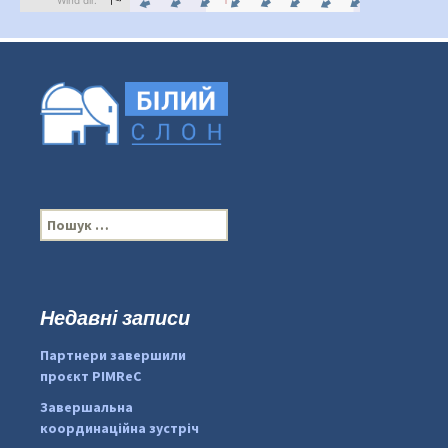
П
о
ш
у
к
Недавні записи
:
#PipIvanToday
#PipIvanWeather
Партнери завершили
...

проєкт PIMReC
pimrec_project
Завершальна
координаційна зустріч