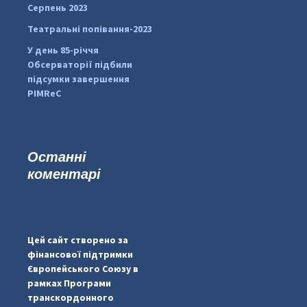
Серпень 2023
Театральні попівання-2023
У день 85-річчя
Обсерваторії підбили
підсумки завершення
PIMReC
Останні
коментарі
#PipIvanToday
#PipIvanWeather
Цей сайт створено за
...

фінансової підтримки
Європейського Союзу в
pimrec_project
рамках Програми
транскордонного