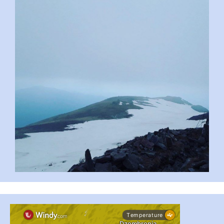
#PipIvanToday
#PipIvanWeather
...

pimrec_project