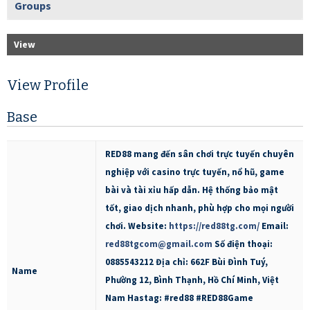
Groups
View
View Profile
Base
RED88 mang đến sân chơi trực tuyến chuyên
nghiệp với casino trực tuyến, nổ hũ, game
bài và tài xỉu hấp dẫn. Hệ thống bảo mật
tốt, giao dịch nhanh, phù hợp cho mọi người
chơi. Website:
https://red88tg.com/
Email:
red88tgcom@gmail.com
Số điện thoại:
0885543212 Địa chỉ: 662F Bùi Đình Tuý,
Name
Phường 12, Bình Thạnh, Hồ Chí Minh, Việt
Nam Hastag: #red88 #RED88Game