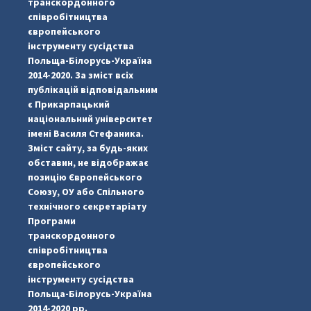
транскордонного
співробітництва
європейського
інструменту сусідства
Польща-Білорусь-Україна
2014-2020. За зміст всіх
публікацій відповідальним
є Прикарпацький
національний університет
імені Василя Стефаника.
Зміст сайту, за будь-яких
обставин, не відображає
позицію Європейського
Союзу, ОУ або Спільного
...
#PipIvanToday
технічного секретаріату
Програми
pimrec_project
транскордонного
співробітництва
європейського
інструменту сусідства
Польща-Білорусь-Україна
2014-2020 рр.