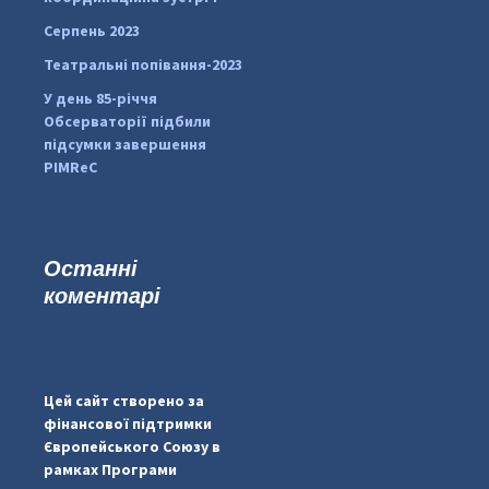
Серпень 2023
Театральні попівання-2023
У день 85-річчя
Обсерваторії підбили
підсумки завершення
PIMReC
Останні
коментарі
...
#PipIvanToday
pimrec_project
Цей сайт створено за
фінансової підтримки
Європейського Союзу в
рамках Програми