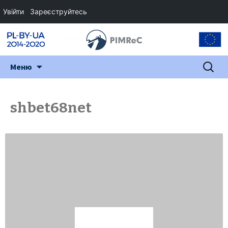
Увійти
Зареєструйтесь
Перейти
Пошук:
Меню
до
змісту
shbet68net