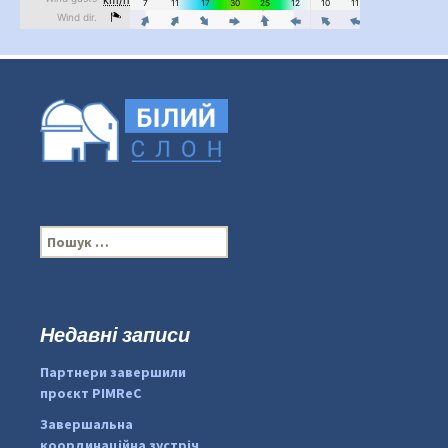
П
о
ш
у
к
Недавні записи
...
#PipIvanToday
:
Партнери завершили
pimrec_project
проєкт PIMReC
Завершальна
координаційна зустріч