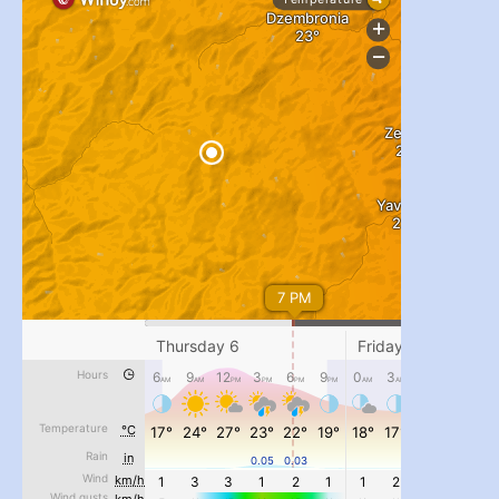
...
#PipIvanToday
pimrec_project