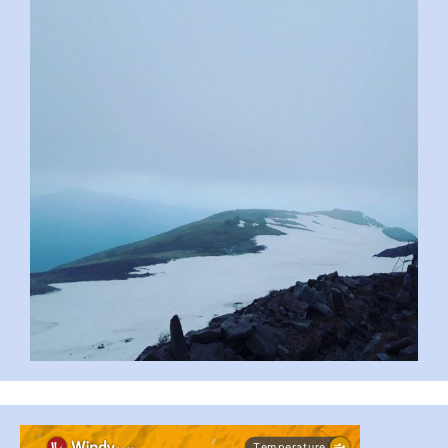
pimrec_project
...
#PipIvanToday
pimrec_project