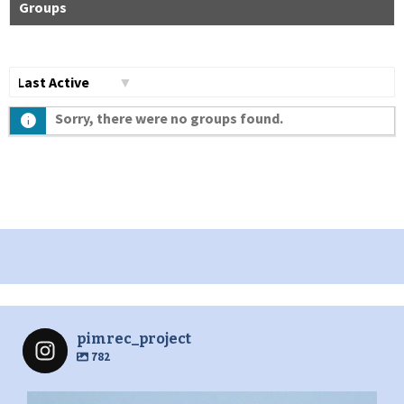
Groups
Сортувати
Sorry, there were no groups found.
по:
pimrec_project
782