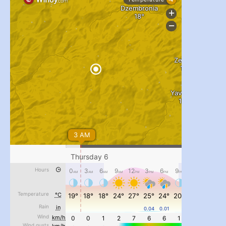
...
#PipIvanToday
pimrec_project