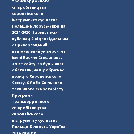
транскордонного
співробітництва
європейського
інструменту сусідства
Польща-Білорусь-Україна
2014-2020. За зміст всіх
публікацій відповідальним
є Прикарпацький
національний університет
імені Василя Стефаника.
Зміст сайту, за будь-яких
обставин, не відображає
позицію Європейського
Союзу, ОУ або Спільного
...
#PipIvanToday
технічного секретаріату
Програми
pimrec_project
транскордонного
співробітництва
європейського
інструменту сусідства
Польща-Білорусь-Україна
2014-2020 рр.