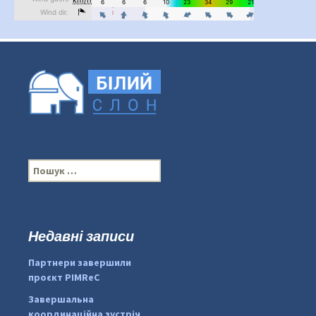
П
о
ш
у
к
Недавні записи
...
#PipIvanToday
:
Партнери завершили
pimrec_project
проєкт PIMReC
Завершальна
координаційна зустріч