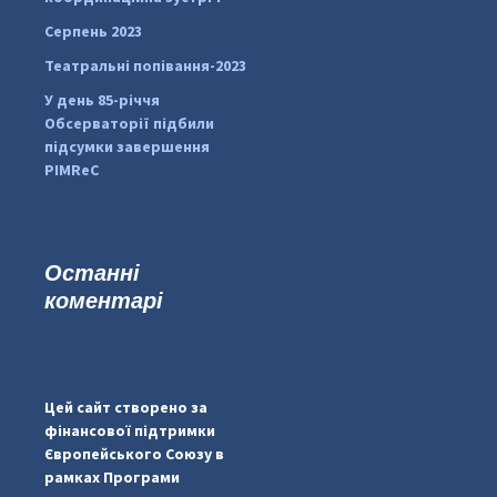
Серпень 2023
Театральні попівання-2023
У день 85-річчя
Обсерваторії підбили
підсумки завершення
PIMReC
Останні
коментарі
...
#PipIvanToday
pimrec_project
Цей сайт створено за
фінансової підтримки
Європейського Союзу в
рамках Програми