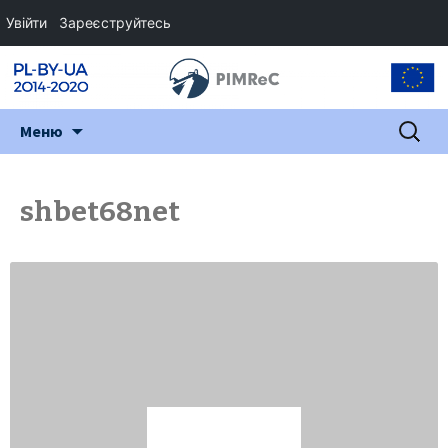
Увійти
Зареєструйтесь
Перейти
Пошук:
Меню
до
змісту
shbet68net