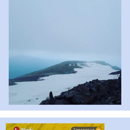
pimrec_project
...
#PipIvanToday
pimrec_project