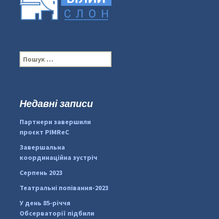
П
о
ш
у
к
Недавні записи
...
#PipIvanToday
:
Партнери завершили
pimrec_project
проєкт PIMReC
Завершальна
координаційна зустріч
Серпень 2023
Театральні попівання-2023
У день 85-річчя
Обсерваторії підбили