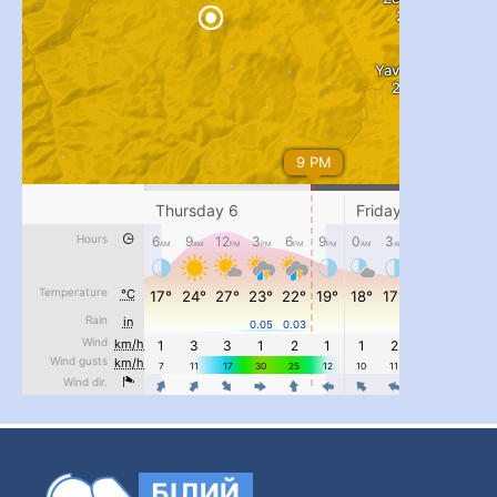
...
#PipIvanToday
pimrec_project