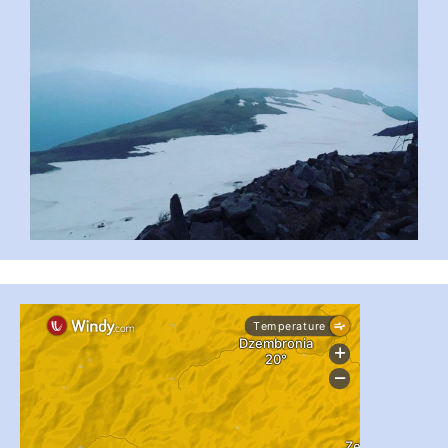
...
#PipIvanToday
pimrec_project