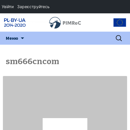
Увійти
Зареєструйтесь
Перейти
Пошук:
Меню
до
змісту
sm666cncom