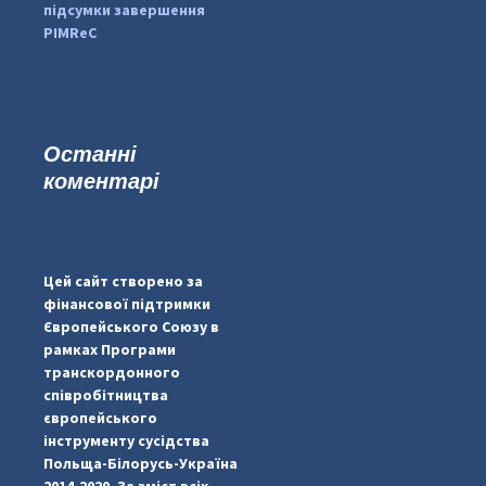
підсумки завершення
PIMReC
Останні
коментарі
...
#PipIvanToday
pimrec_project
Цей сайт створено за
фінансової підтримки
Європейського Союзу в
рамках Програми
транскордонного
співробітництва
європейського
інструменту сусідства
Польща-Білорусь-Україна
2014-2020. За зміст всіх