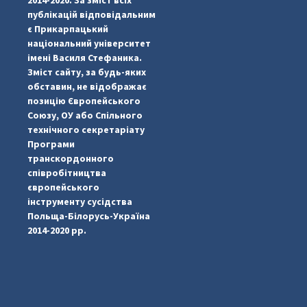
публікацій відповідальним
є Прикарпацький
національний університет
імені Василя Стефаника.
Зміст сайту, за будь-яких
обставин, не відображає
позицію Європейського
...
#PipIvanToday
Союзу, ОУ або Спільного
технічного секретаріату
pimrec_project
Програми
транскордонного
співробітництва
європейського
інструменту сусідства
Польща-Білорусь-Україна
2014-2020 рр.