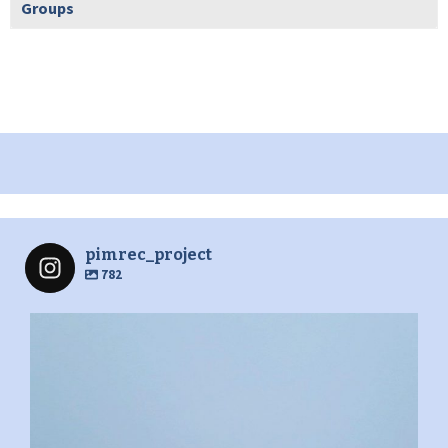
Groups
pimrec_project
782
pimrec_project