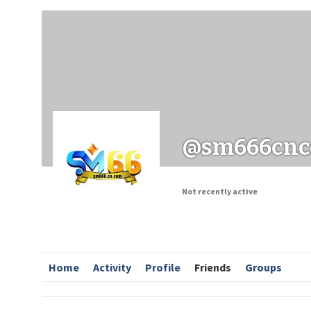
Заходи
Корисні матеріали
ЗМІ про PIMReC
@sm666cn
Not recently active
Home
Activity
Profile
Friends
Groups