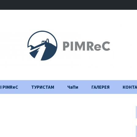
І PIMReC
ТУРИСТАМ
ЧаПи
ГАЛЕРЕЯ
КОНТ
Правила відвідування
Щоденник
будівництва
Важлива інформація