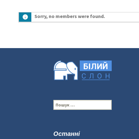
Sorry, no members were found.
П
о
ш
у
к
Останні
: