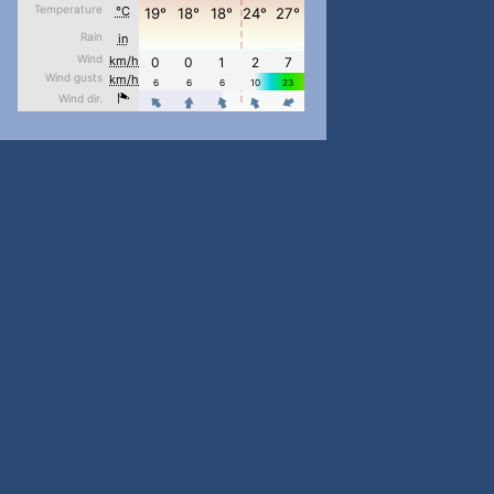
...
#PipIvanToday
pimrec_project