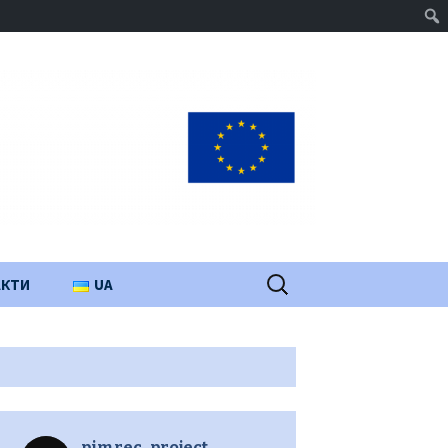
Пошук:
АКТИ
UA
PL
EN
pimrec_project