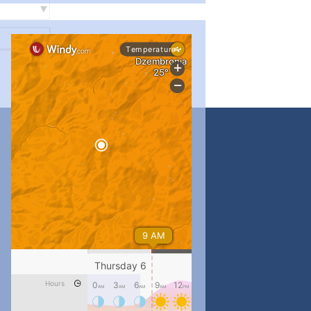
...
#PipIvanToday
pimrec_project
...
#PipIvanToday
pimrec_project