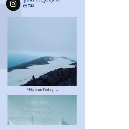
782
pimrec_project
...
#PipIvanToday
pimrec_project