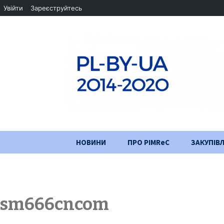
Увійти
Зареєструйтесь
Перейти
НОВИНИ
ПРО PIMReC
ЗАКУПІВЛ
до
змісту
Мета проєкту
Партнери
sm666cncom
Хід проекту