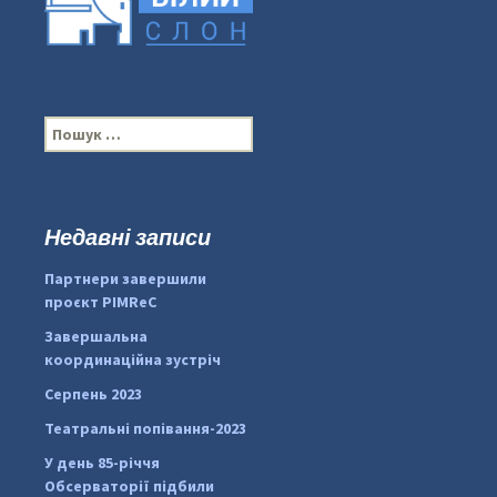
П
о
ш
у
к
Недавні записи
...
#PipIvanToday
:
Партнери завершили
pimrec_project
проєкт PIMReC
Завершальна
координаційна зустріч
Серпень 2023
Театральні попівання-2023
У день 85-річчя
Обсерваторії підбили