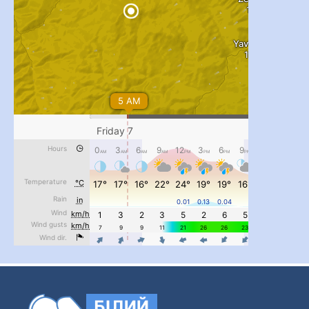
...
#PipIvanToday
pimrec_project