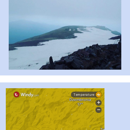
...
#PipIvanToday
pimrec_project