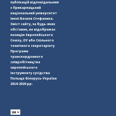
публікацій відповідальним
є Прикарпацький
національний університет
імені Василя Стефаника.
Зміст сайту, за будь-яких
обставин, не відображає
позицію Європейського
Союзу, ОУ або Спільного
...
#PipIvanToday
технічного секретаріату
Програми
pimrec_project
транскордонного
співробітництва
європейського
інструменту сусідства
Польща-Білорусь-Україна
2014-2020 рр.
C