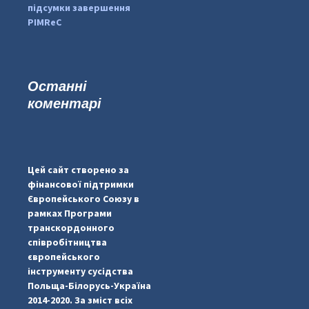
підсумки завершення
PIMReC
Останні
коментарі
...
#PipIvanToday
pimrec_project
Цей сайт створено за
фінансової підтримки
Європейського Союзу в
рамках Програми
транскордонного
співробітництва
європейського
інструменту сусідства
Польща-Білорусь-Україна
2014-2020. За зміст всіх