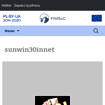
Увійти
Зареєструйтесь
Перейти
Пошук:
Меню
до
змісту
sunwin30innet