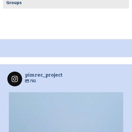
Groups
pimrec_project
782
pimrec_project