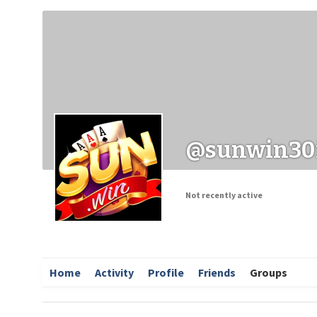
Заходи
Корисні матеріали
ЗМІ про PIMReC
@sunwin30
Not recently active
Home
Activity
Profile
Friends
Groups