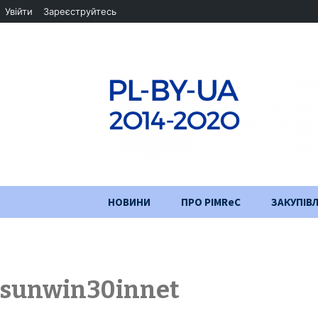
Увійти
Зареєструйтесь
Перейти
НОВИНИ
ПРО PIMReC
ЗАКУПІВЛ
до
змісту
Мета проєкту
Партнери
sunwin30innet
Хід проекту