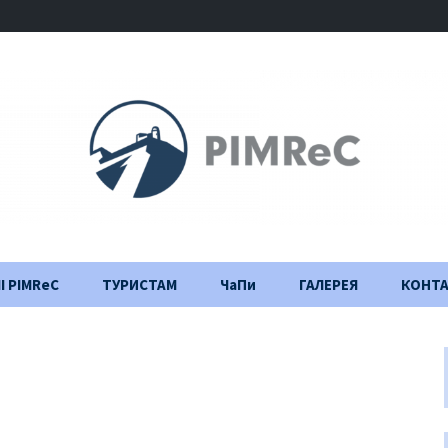
І PIMReC
ТУРИСТАМ
ЧаПи
ГАЛЕРЕЯ
КОНТ
Правила відвідування
Щоденник
будівництва
Важлива інформація