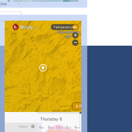
ти
...
#PipIvanToday
pimrec_project
...
#PipIvanToday