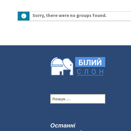
Sorry, there were no groups found.
П
о
ш
у
к
Останні
: