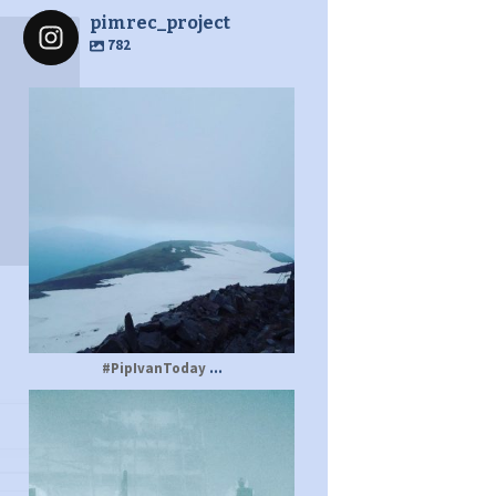
pimrec_project
782
pimrec_project
...
#PipIvanToday
pimrec_project