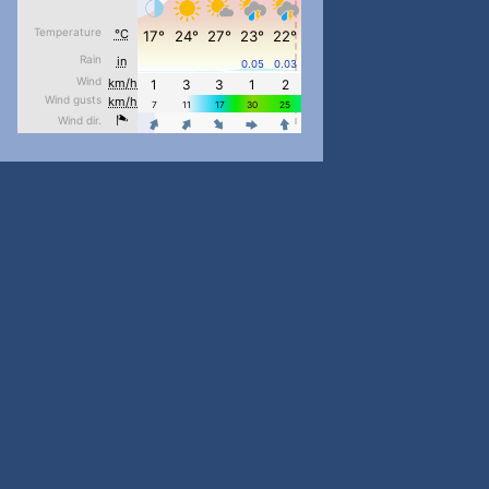
pimrec_project
...
#PipIvanToday
pimrec_project