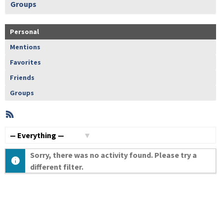
Groups
Personal
Mentions
Favorites
Friends
Groups
RSS
Member
Activities
Show:
Sorry, there was no activity found. Please try a
different filter.