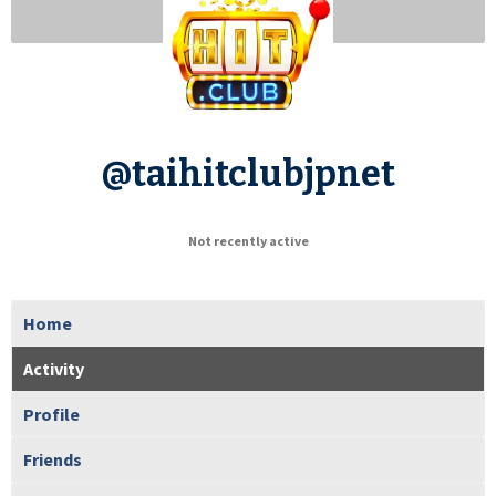
@taihitclubjpnet
Not recently active
Home
Activity
Profile
Friends