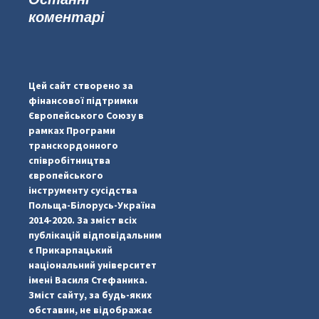
коментарі
#PipIvanToday
#PipIvanWeather
Цей сайт створено за
...

фінансової підтримки
Європейського Союзу в
pimrec_project
рамках Програми
транскордонного
співробітництва
європейського
інструменту сусідства
Польща-Білорусь-Україна
2014-2020. За зміст всіх
публікацій відповідальним
є Прикарпацький
національний університет
імені Василя Стефаника.
Зміст сайту, за будь-яких
обставин, не відображає