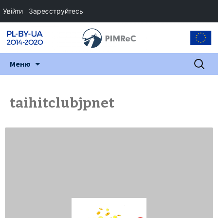
Увійти
Зареєструйтесь
Перейти
Пошук:
Меню
до
змісту
taihitclubjpnet