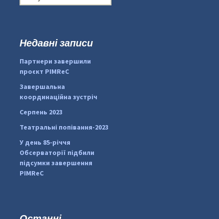
о
ш
у
к
Недавні записи
:
#PipIvanToday
#PipIvanWeather
Партнери завершили
...

проєкт PIMReC
pimrec_project
Завершальна
координаційна зустріч
Серпень 2023
Театральні попівання-2023
У день 85-річчя
Обсерваторії підбили
підсумки завершення
PIMReC
Останні