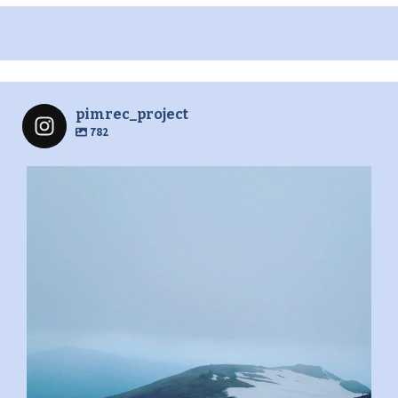
pimrec_project
782
pimrec_project