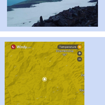
#PipIvanToday
#PipIvanWeather
...

pimrec_project