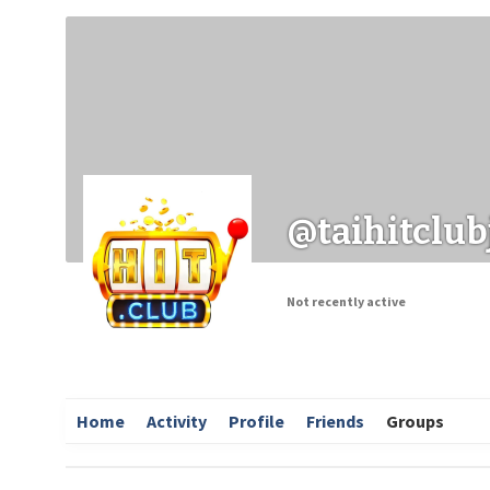
Заходи
Корисні матеріали
ЗМІ про PIMReC
@taihitclub
Not recently active
Home
Activity
Profile
Friends
Groups