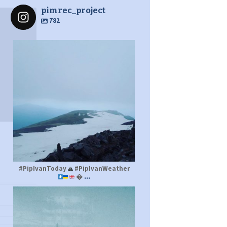
pimrec_project
782
pimrec_project
#PipIvanToday
#PipIvanWeather
...

pimrec_project