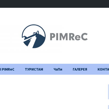
І PIMReC
ТУРИСТАМ
ЧаПи
ГАЛЕРЕЯ
КОНТ
Правила відвідування
Щоденник
будівництва
Важлива інформація