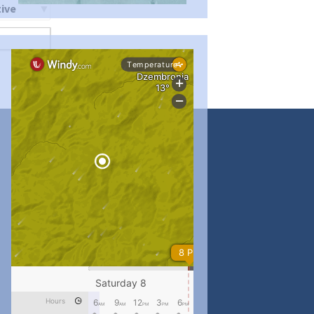
ти
#PipIvanToday
#PipIvanWeather
...

pimrec_project