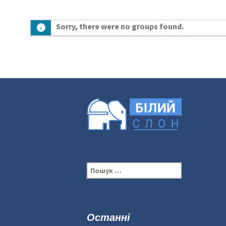
Sorry, there were no groups found.
П
о
ш
у
к
Останні
: