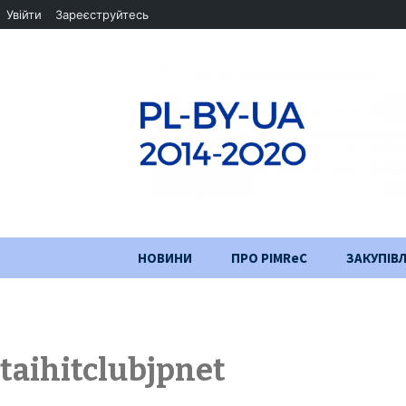
Увійти
Зареєструйтесь
Перейти
НОВИНИ
ПРО PIMReC
ЗАКУПІВЛ
до
змісту
Мета проєкту
Партнери
taihitclubjpnet
Хід проекту