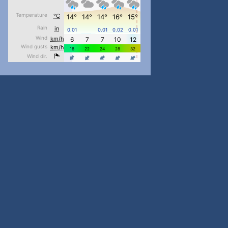
#PipIvanToday
#PipIvanWeather
...

pimrec_project
#PipIvanToday
#PipIvanWeather
...

pimrec_project