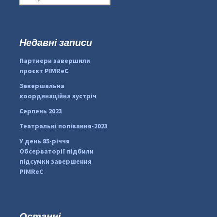
о
ш
у
к
Недавні записи
...
#PipIvanToday
:
Партнери завершили
pimrec_project
проєкт PIMReC
Завершальна
координаційна зустріч
Серпень 2023
Театральні попівання-2023
У день 85-річчя
Обсерваторії підбили
підсумки завершення
PIMReC
Останні