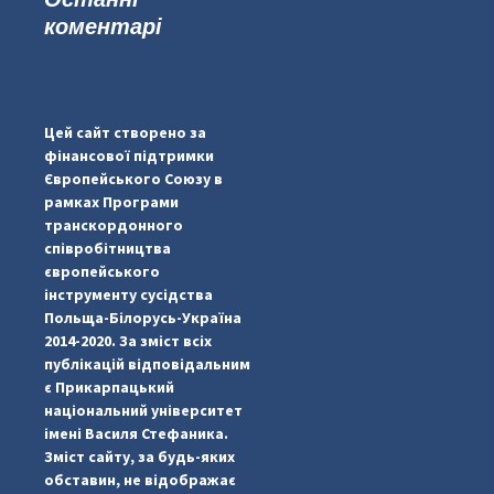
коментарі
...
#PipIvanToday
pimrec_project
Цей сайт створено за
фінансової підтримки
Європейського Союзу в
рамках Програми
транскордонного
співробітництва
європейського
інструменту сусідства
Польща-Білорусь-Україна
2014-2020. За зміст всіх
публікацій відповідальним
є Прикарпацький
національний університет
імені Василя Стефаника.
Зміст сайту, за будь-яких
обставин, не відображає