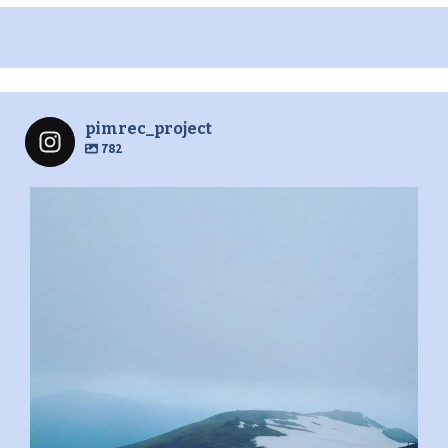
pimrec_project
782
pimrec_project