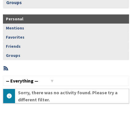
Groups
Personal
Mentions
Favorites
Friends
Groups
RSS
Member
Activities
Show:
Sorry, there was no activity found. Please try a
different filter.