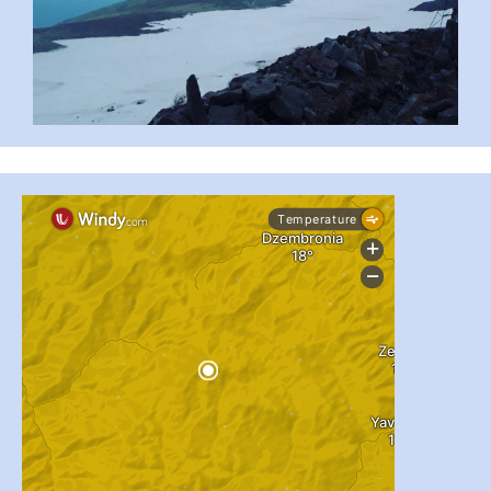
...
#PipIvanToday
pimrec_project