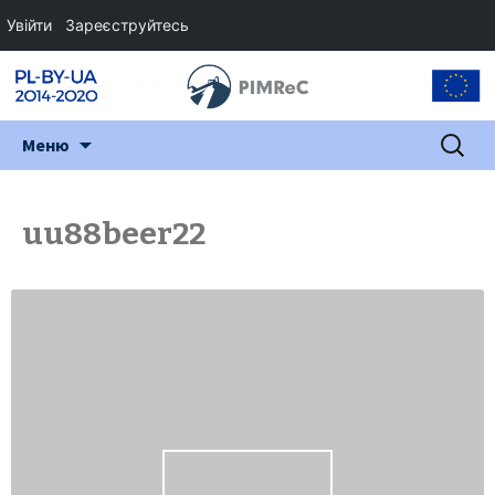
Увійти
Зареєструйтесь
Перейти
Пошук:
Меню
до
змісту
uu88beer22