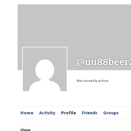
Заходи
Корисні матеріали
ЗМІ про PIMReC
@uu88beer
Not recently active
Home
Activity
Profile
Friends
Groups
View