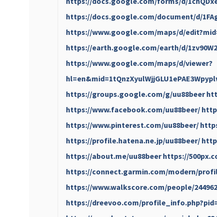
https://docs.google.com/forms/d/1chQD
https://docs.google.com/document/d/1F
https://www.google.com/maps/d/edit?mi
https://earth.google.com/earth/d/1zv
https://www.google.com/maps/d/viewer?
hl=en&mid=1tQnzXyulWjjGLU1ePAE3Wpyplw
https://groups.google.com/g/uu88beer
ht
https://www.facebook.com/uu88beer/
http
https://www.pinterest.com/uu88beer/
http
https://profile.hatena.ne.jp/uu88beer/
http
https://about.me/uu88beer
https://500px.
https://connect.garmin.com/modern/profi
https://www.walkscore.com/people/24496
https://dreevoo.com/profile_info.php?pid