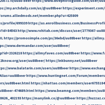
2057170/uu88-beer
https://www.divephotoguide.com/user/uu
ps://my.archdaily.com/us/@uu88beer
https://experiment.com/
/forums.alliedmods.net/member.php?u=425809
/profile/699339
https://us.enrollbusiness.com/BusinessProf
p?id=84563
http://www.rohitab.com/discuss/user/2779367-uu88
JL
https://promosimple.com/ps/36ebd/uu88beer
https://allmy
tps://www.dermandar.com/user/uu88beer/
hp?id=2326218
https://allmyfaves.com/uu88beer
https://www.f
e2know.org/user/uu88beer/
https://inkbunny.net/uu88beer
tps://www.balatarin.com/users/uu88beer
https://www.exchan
Alias=uu88beer
https://www.huntingnet.com/forum/members
rs/uu88beer.html
https://nhattao.com/members/user6755184
u88beer-474689.html
https://www.beamng.com/members/uu88
8626_402193
https://manylink.co/@uu88beer
https://huzzaz.