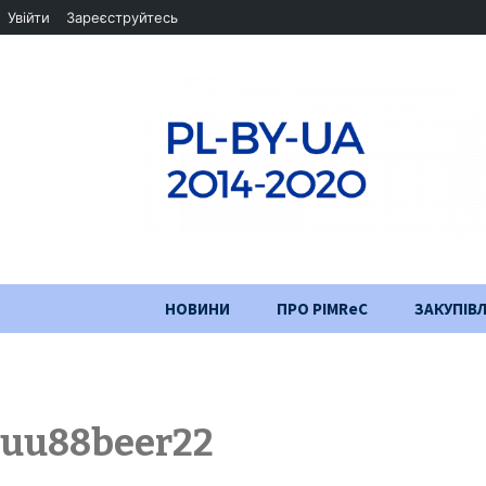
Увійти
Зареєструйтесь
Перейти
НОВИНИ
ПРО PIMReC
ЗАКУПІВЛ
до
змісту
Мета проєкту
Партнери
uu88beer22
Хід проекту