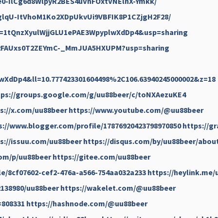
xe0-IlCg6d8WlpyR2BES4uVnFOxtVNElnX-Ymkk/
AglqU-ItVhoM1Ko2XDpUkvUi9VBFIK8P1CZjgH2F28/
d=1tQnzXyulWjjGLU1ePAE3WpyplwXdDp4&usp=sharing
90W2FAUxs0T2ZEYmC-_MmJUA5HXUPM?usp=sharing
XdDp4&ll=10.777423301604498%2C106.63940245000002&z=18
tps://groups.google.com/g/uu88beer/c/toNXAezuKE4
s://x.com/uu88beer
https://www.youtube.com/@uu88beer
s://www.blogger.com/profile/17876920423798970850
https://g
s://issuu.com/uu88beer
https://disqus.com/by/uu88beer/abou
com/p/uu88beer
https://gitee.com/uu88beer
le/8cf07602-cef2-476a-a566-754aa032a233
https://heylink.me/
2138980/uu88beer
https://wakelet.com/@uu88beer
=808331
https://hashnode.com/@uu88beer