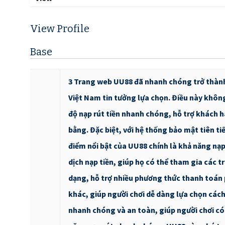
View Profile
Base
3 Trang web UU88 đã nhanh chóng trở thành
Việt Nam tin tưởng lựa chọn. Điều này không
độ nạp rút tiền nhanh chóng, hỗ trợ khách 
bằng. Đặc biệt, với hệ thống bảo mật tiên t
điểm nổi bật của UU88 chính là khả năng nạp
dịch nạp tiền, giúp họ có thể tham gia các 
dạng, hỗ trợ nhiều phương thức thanh toán 
khác, giúp người chơi dễ dàng lựa chọn cách 
nhanh chóng và an toàn, giúp người chơi có 