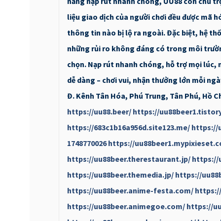
năng nạp rút nhanh chóng, UU88 còn chú trọ
liệu giao dịch của người chơi đều được mã 
thông tin nào bị lộ ra ngoài. Đặc biệt, hệ t
những rủi ro không đáng có trong môi trườn
chọn. Nạp rút nhanh chóng, hỗ trợ mọi lúc, 
dễ dàng – chơi vui, nhận thưởng lớn mỗi ng
Đ. Kênh Tân Hóa, Phú Trung, Tân Phú, Hồ 
https://uu88.beer/
https://uu88beer1.tistor
https://683c1b16a956d.site123.me/
https:/
1748770026
https://uu88beer1.mypixieset.
https://uu88beer.therestaurant.jp/
https://
https://uu88beer.themedia.jp/
https://uu88b
https://uu88beer.anime-festa.com/
https:
https://uu88beer.animegoe.com/
https://u