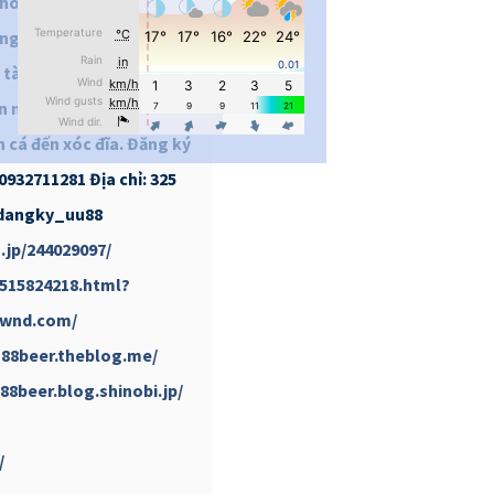
hông tin cá nhân và dữ
pimrec_project
ằng không có bất kỳ
 tài chính, tránh được
người chơi Việt tin
n cá đến xóc đĩa. Đăng ký
0932711281 Địa chỉ: 325
 #dangky_uu88
.jp/244029097/
...
#PipIvanToday
/515824218.html?
ownd.com/
pimrec_project
u88beer.theblog.me/
u88beer.blog.shinobi.jp/
/