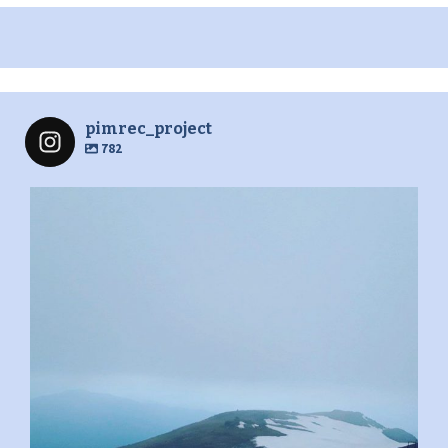
pimrec_project
782
pimrec_project