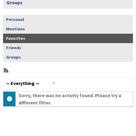
Groups
Personal
Mentions
Favorites
Friends
Groups
RSS
Member
Activities
Show:
Sorry, there was no activity found. Please try a
different filter.