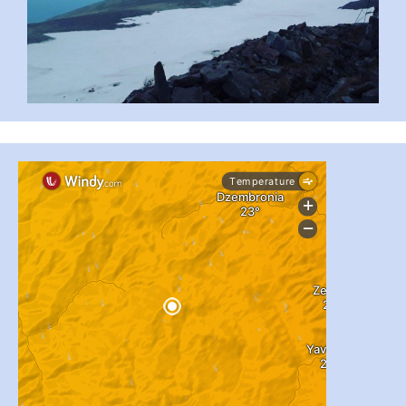
#PipIvanToday
#PipIvanWeather
...

pimrec_project