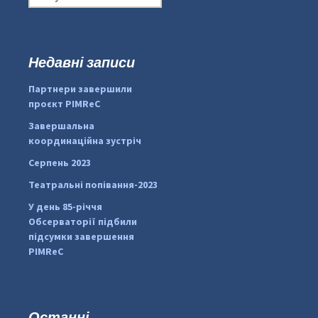
о
ш
у
к
Недавні записи
:
#PipIvanToday
#PipIvanWeather
Партнери завершили
...

проєкт PIMReC
pimrec_project
Завершальна
координаційна зустріч
Серпень 2023
Театральні попівання-2023
У день 85-річчя
Обсерваторії підбили
підсумки завершення
PIMReC
Останні