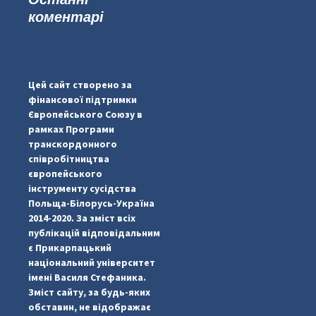
коментарі
#PipIvanToday
#PipIvanWeather
Цей сайт створено за
...

фінансової підтримки
Європейського Союзу в
pimrec_project
рамках Програми
транскордонного
співробітництва
європейського
інструменту сусідства
Польща-Білорусь-Україна
2014-2020. За зміст всіх
публікацій відповідальним
є Прикарпацький
національний університет
імені Василя Стефаника.
Зміст сайту, за будь-яких
обставин, не відображає