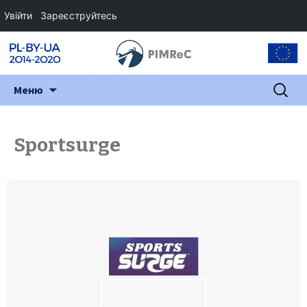
Увійти
Зареєструйтесь
Перейти
Пошук:
Меню
до
змісту
Sportsurge