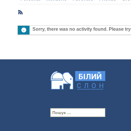
RSS
Member
Activities
Sorry, there was no activity found. Please try a
П
о
ш
у