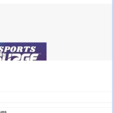
ts
ups