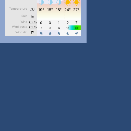
pimrec_project
...
#PipIvanToday
pimrec_project