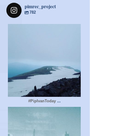
pimrec_project
782
pimrec_project
...
#PipIvanToday
pimrec_project