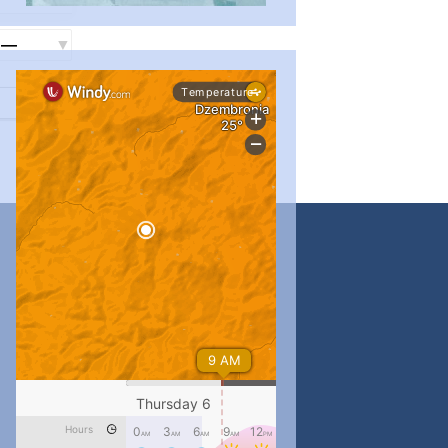
...
#PipIvanToday
pimrec_project
...
#PipIvanToday