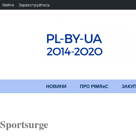
Увійти
Зареєструйтесь
Перейти
НОВИНИ
ПРО PIMReC
ЗАКУП
до
змісту
Мета проєкту
Партнери
Sportsurge
Хід проекту