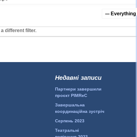
Show:
 different filter.
Недавні записи
Партнери завершили
проєкт PIMReC
Завершальна
координаційна зустріч
Серпень 2023
Театральні
попівання-2023