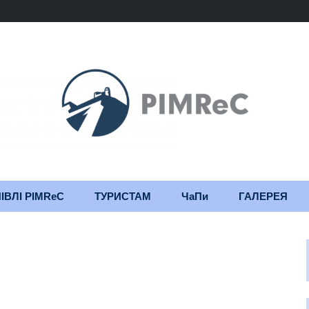
ІВЛІ PIMReC
ТУРИСТАМ
ЧаПи
ГАЛЕРЕЯ
Правила
Щоденник
відвідування
будівництва
Важлива інформація