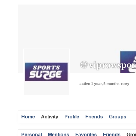
Заходи
Корисні матеріали
ЗМІ про PIMReC
@viprowspor
active 1 year, 5 months тому
Home
Activity
Profile
Friends
Groups
Personal
Mentions
Favorites
Friends
Gro