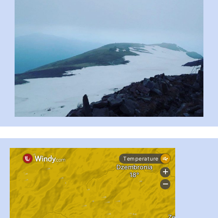
#PipIvanToday
#PipIvanWeather
...

pimrec_project