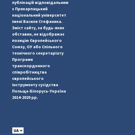
публікацій відповідальним
є Прикарпацький
національний університет
імені Василя Стефаника.
Зміст сайту, за будь-яких
обставин, не відображає
позицію Європейського
Союзу, ОУ або Спільного
технічного секретаріату
Програми
транскордонного
#PipIvanToday
#PipIvanWeather
...

співробітництва
європейського
pimrec_project
інструменту сусідства
Польща-Білорусь-Україна
2014-2020 рр.
C