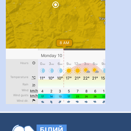
#PipIvanToday
#PipIvanWeather
...

pimrec_project