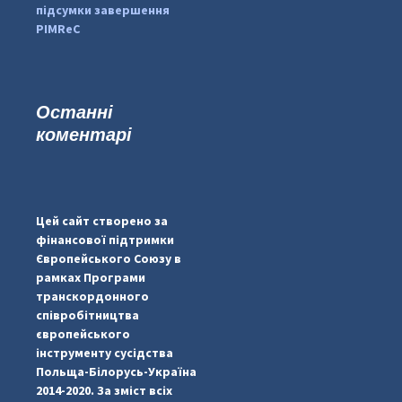
підсумки завершення
PIMReC
Останні
коментарі
#PipIvanToday
#PipIvanWeather
Цей сайт створено за
...

фінансової підтримки
Європейського Союзу в
pimrec_project
рамках Програми
транскордонного
співробітництва
європейського
інструменту сусідства
Польща-Білорусь-Україна
2014-2020. За зміст всіх