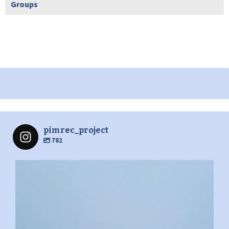
Groups
pimrec_project
782
pimrec_project