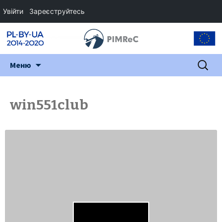
Увійти
Зареєструйтесь
Перейти
Пошук:
Меню
до
змісту
win551club