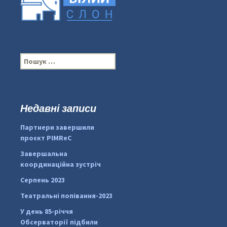
П
о
ш
у
к
Недавні записи
:
#PipIvanToday
#PipIvanWeather
Партнери завершили
...

проєкт PIMReC
pimrec_project
Завершальна
координаційна зустріч
Серпень 2023
Театральні попівання-2023
У день 85-річчя
Обсерваторії підбили