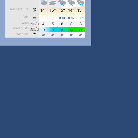
pimrec_project
...
#PipIvanToday
pimrec_project