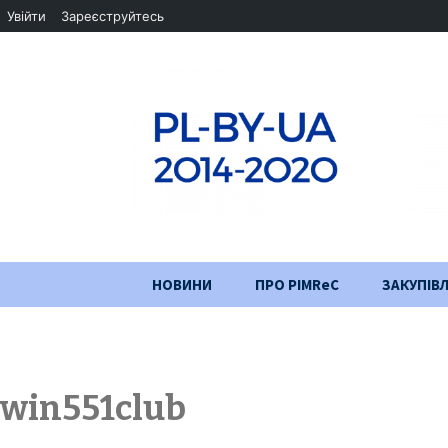
Увійти
Зареєструйтесь
Перейти
НОВИНИ
ПРО PIMReC
ЗАКУПІВЛ
до
змісту
Мета проєкту
Партнери
win551club
Хід проекту