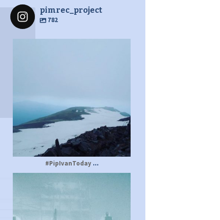
pimrec_project
782
pimrec_project
...
#PipIvanToday
pimrec_project