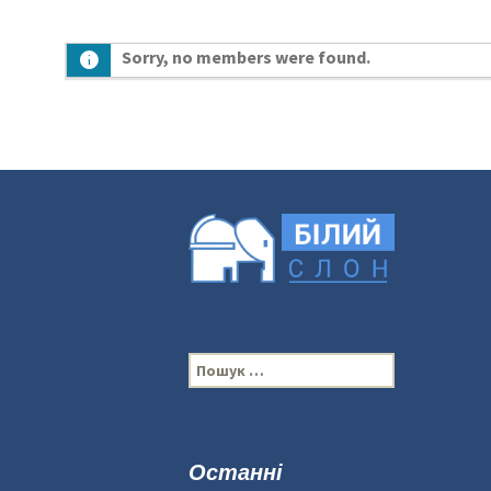
Sorry, no members were found.
П
о
ш
у
к
Останні
: