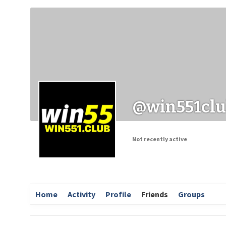
Заходи
Корисні матеріали
ЗМІ про PIMReC
@win551cl
Not recently active
Home
Activity
Profile
Friends
Groups