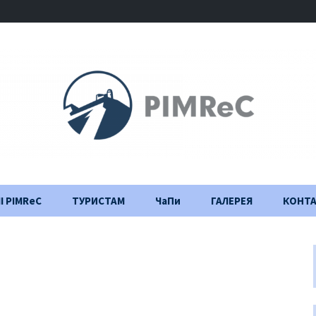
І PIMReC
ТУРИСТАМ
ЧаПи
ГАЛЕРЕЯ
КОНТ
Правила відвідування
Щоденник
будівництва
Важлива інформація