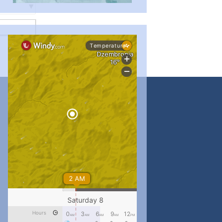
...
#PipIvanToday
pimrec_project
...
#PipIvanToday