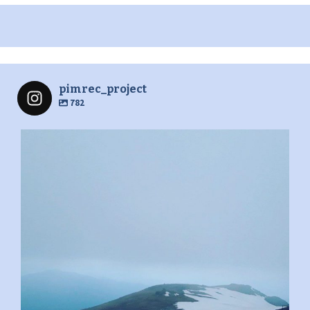
pimrec_project
782
pimrec_project