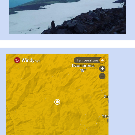
...
#PipIvanToday
pimrec_project