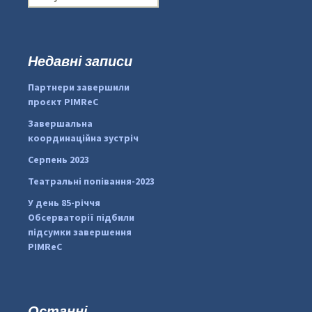
о
ш
у
к
Недавні записи
...
#PipIvanToday
:
Партнери завершили
pimrec_project
проєкт PIMReC
Завершальна
координаційна зустріч
Серпень 2023
Театральні попівання-2023
У день 85-річчя
Обсерваторії підбили
підсумки завершення
PIMReC
Останні