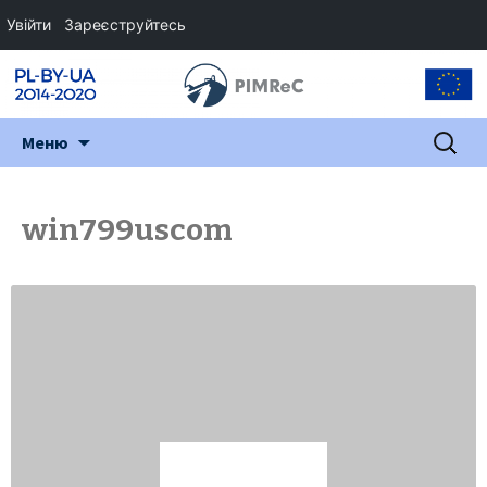
Увійти
Зареєструйтесь
Перейти
Пошук:
Меню
до
змісту
win799uscom