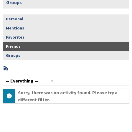
Groups
Personal
Mentions
Favorites
Friends
Groups
RSS
Member
Activities
Show:
Sorry, there was no activity found. Please try a
different filter.