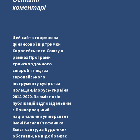
коментарі
...
#PipIvanToday
pimrec_project
Цей сайт створено за
фінансової підтримки
Європейського Союзу в
рамках Програми
транскордонного
співробітництва
європейського
інструменту сусідства
Польща-Білорусь-Україна
2014-2020. За зміст всіх
публікацій відповідальним
є Прикарпацький
національний університет
імені Василя Стефаника.
Зміст сайту, за будь-яких
обставин, не відображає