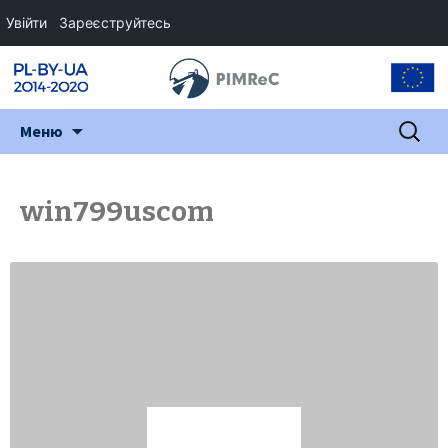
Увійти
Зареєструйтесь
Перейти
Пошук:
Меню
до
змісту
win799uscom