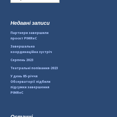
о
ш
у
к
Недавні записи
...
#PipIvanToday
:
Партнери завершили
pimrec_project
проєкт PIMReC
Завершальна
координаційна зустріч
Серпень 2023
Театральні попівання-2023
У день 85-річчя
Обсерваторії підбили
підсумки завершення
PIMReC
Останні