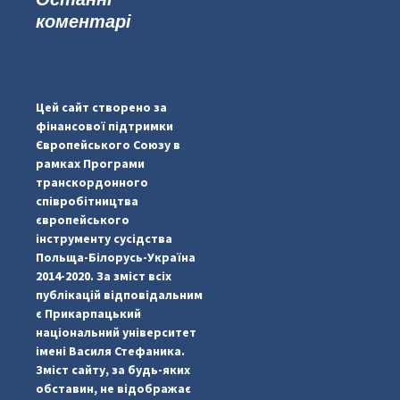
коментарі
...
#PipIvanToday
pimrec_project
Цей сайт створено за
фінансової підтримки
Європейського Союзу в
рамках Програми
транскордонного
співробітництва
європейського
інструменту сусідства
Польща-Білорусь-Україна
2014-2020. За зміст всіх
публікацій відповідальним
є Прикарпацький
національний університет
імені Василя Стефаника.
Зміст сайту, за будь-яких
обставин, не відображає