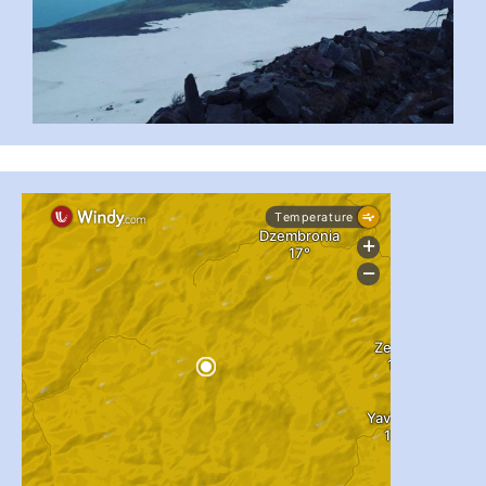
...
#PipIvanToday
pimrec_project