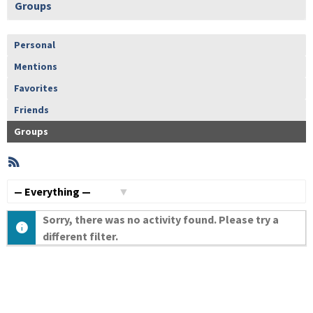
Groups
Personal
Mentions
Favorites
Friends
Groups
RSS
Member
Activities
Show:
Sorry, there was no activity found. Please try a
different filter.