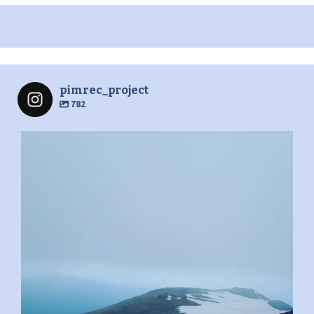
pimrec_project
782
pimrec_project