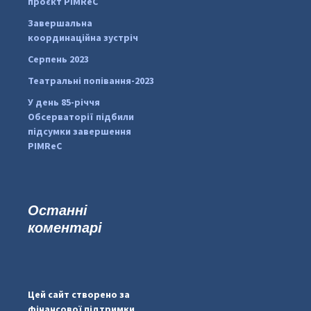
проєкт PIMReC
pimrec_project
Завершальна
координаційна зустріч
Серпень 2023
Театральні попівання-2023
У день 85-річчя
Обсерваторії підбили
підсумки завершення
PIMReC
Останні
коментарі
#PipIvanToday
#PipIvanWeather
Цей сайт створено за
...

фінансової підтримки