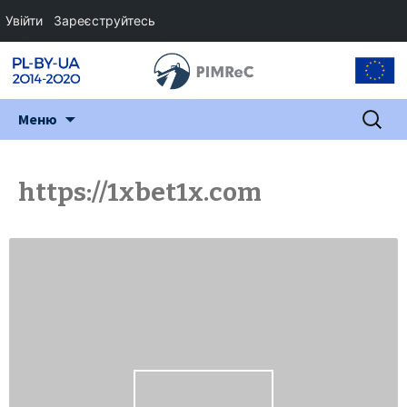
Увійти
Зареєструйтесь
Перейти
Пошук:
Меню
до
змісту
https://1xbet1x.com