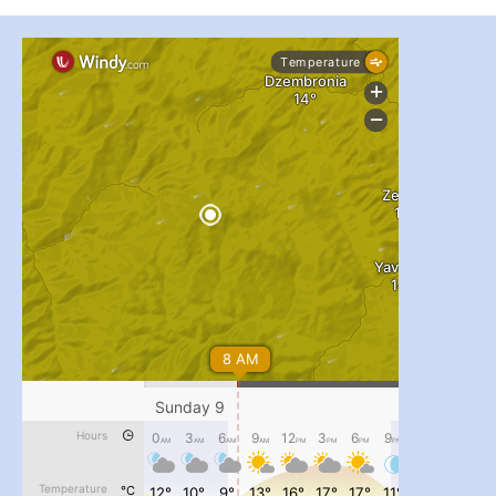
...

pimrec_project
#PipIvanToday
#PipIvanWeather