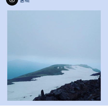
782
pimrec_project
#PipIvanToday
#PipIvanWeather