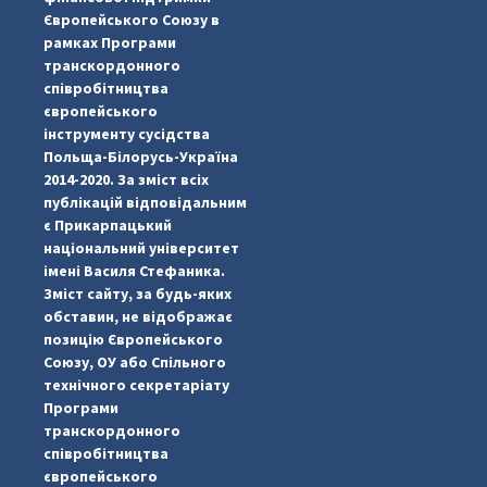
Європейського Союзу в
pimrec_project
рамках Програми
транскордонного
співробітництва
європейського
інструменту сусідства
Польща-Білорусь-Україна
2014-2020. За зміст всіх
публікацій відповідальним
є Прикарпацький
національний університет
імені Василя Стефаника.
Зміст сайту, за будь-яких
обставин, не відображає
позицію Європейського
Союзу, ОУ або Спільного
технічного секретаріату
Програми
транскордонного
#PipIvanToday
#PipIvanWeather
...

співробітництва
європейського