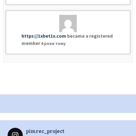
https://1xbet1x.com
became a registered
member
4 роки тому
pimrec_project