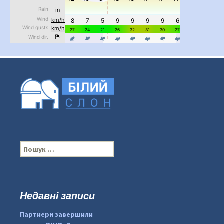
...

pimrec_project
П
о
ш
у
к
Недавні записи
:
#PipIvanToday
#PipIvanWeather
Партнери завершили
...
