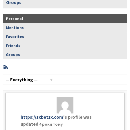
Groups
Personal
Mentions
Favorites
Friends
Groups
RSS
Member
Activities
Show:
https://1xbet1x.com
's profile was
updated
4 роки тому