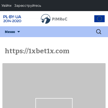
Увійти
Зареєструйтесь
Перейти
Пошук:
Меню
до
змісту
https://1xbet1x.com