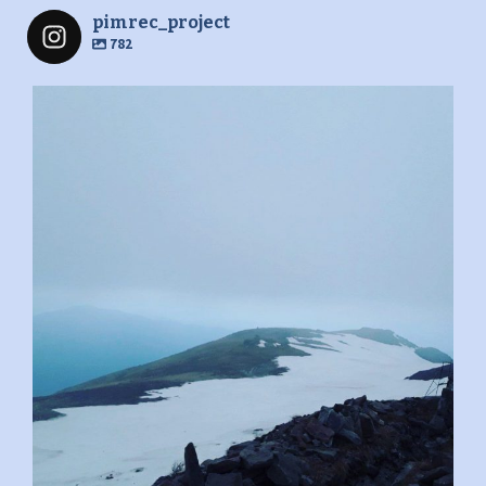
pimrec_project
782
pimrec_project