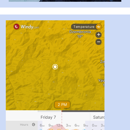
...
#PipIvanToday
pimrec_project