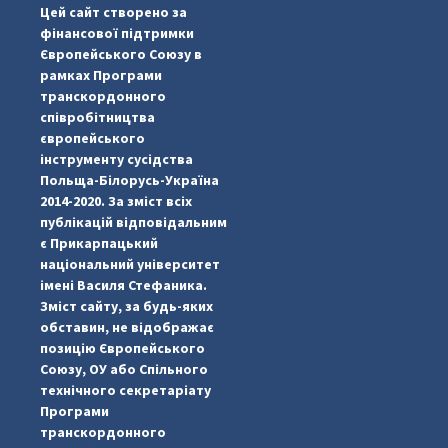
Цей сайт створено за
фінансової підтримки
Європейського Союзу в
рамках Програми
транскордонного
співробітництва
європейського
інструменту сусідства
Польща-Білорусь-Україна
2014-2020. За зміст всіх
публікацій відповідальним
є Прикарпацький
національний університет
імені Василя Стефаника.
Зміст сайту, за будь-яких
обставин, не відображає
позицію Європейського
Союзу, ОУ або Спільного
...
#PipIvanToday
технічного секретаріату
Програми
pimrec_project
транскордонного