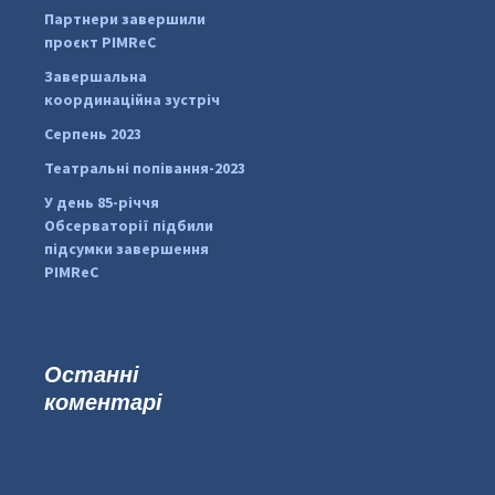
Партнери завершили
pimrec_project
проєкт PIMReC
Завершальна
координаційна зустріч
Серпень 2023
Театральні попівання-2023
У день 85-річчя
Обсерваторії підбили
підсумки завершення
PIMReC
Останні
коментарі
...
#PipIvanToday
pimrec_project