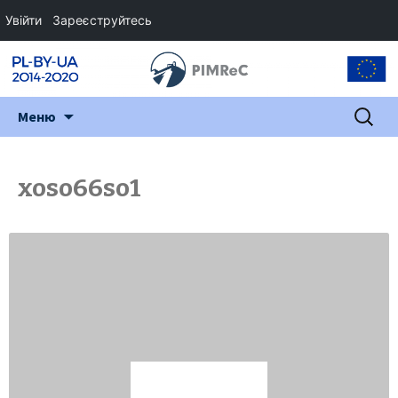
Увійти
Зареєструйтесь
Перейти
Пошук:
Меню
до
змісту
xoso66so1