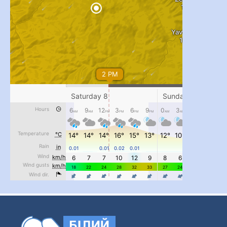
...
#PipIvanToday
pimrec_project