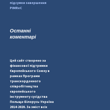
підсумки завершення
PIMReC
Останні
коментарі
...
#PipIvanToday
pimrec_project
Цей сайт створено за
фінансової підтримки
Європейського Союзу в
рамках Програми
транскордонного
співробітництва
європейського
інструменту сусідства
Польща-Білорусь-Україна
2014-2020. За зміст всіх