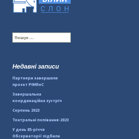
П
о
ш
у
к
Недавні записи
...
#PipIvanToday
:
Партнери завершили
pimrec_project
проєкт PIMReC
Завершальна
координаційна зустріч
Серпень 2023
Театральні попівання-2023
У день 85-річчя
Обсерваторії підбили