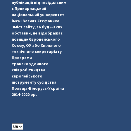
публікацій відповідальним
є Прикарпацький
національний університет
імені Василя Стефаника.
Зміст сайту, за будь-яких
обставин, не відображає
позицію Європейського
Союзу, ОУ або Спільного
...
#PipIvanToday
технічного секретаріату
Програми
pimrec_project
транскордонного
співробітництва
європейського
інструменту сусідства
Польща-Білорусь-Україна
2014-2020 рр.
C