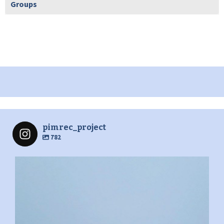
Groups
pimrec_project
782
pimrec_project