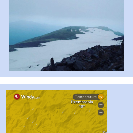
...
#PipIvanToday
pimrec_project