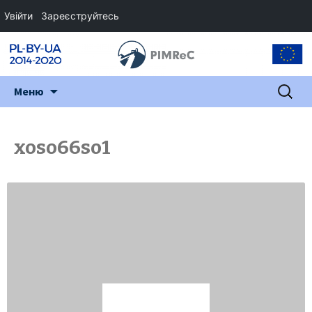
Увійти
Зареєструйтесь
Перейти
Пошук:
Меню
до
змісту
xoso66so1