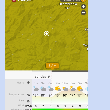
#PipIvanToday
#PipIvanWeather
...

pimrec_project