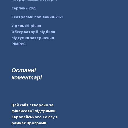
Серпень 2023
Театральні попівання-2023
У день 85-річчя
Обсерваторії підбили
підсумки завершення
PIMReC
Останні
коментарі
#PipIvanToday
#PipIvanWeather
Цей сайт створено за
...

фінансової підтримки
Європейського Союзу в
pimrec_project
рамках Програми