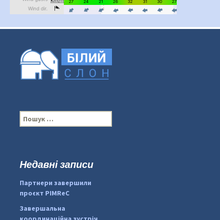
П
о
ш
у
к
Недавні записи
:
#PipIvanToday
#PipIvanWeather
Партнери завершили
...

проєкт PIMReC
pimrec_project
Завершальна
координаційна зустріч