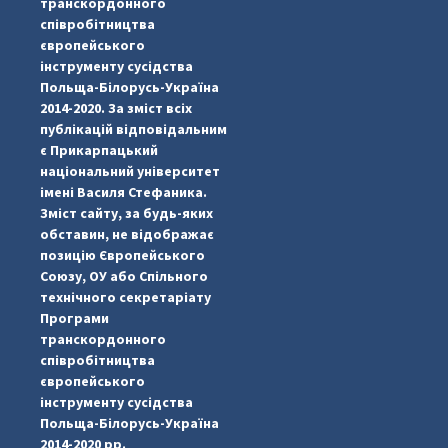
транскордонного
співробітництва
європейського
інструменту сусідства
Польща-Білорусь-Україна
2014-2020. За зміст всіх
публікацій відповідальним
є Прикарпацький
національний університет
імені Василя Стефаника.
Зміст сайту, за будь-яких
обставин, не відображає
позицію Європейського
Союзу, ОУ або Спільного
технічного секретаріату
Програми
транскордонного
#PipIvanToday
#PipIvanWeather
...

співробітництва
європейського
pimrec_project
інструменту сусідства
Польща-Білорусь-Україна
2014-2020 рр.