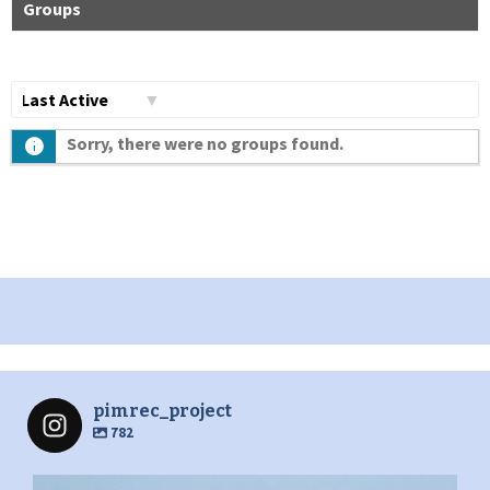
Groups
Сортувати
Sorry, there were no groups found.
по:
pimrec_project
782