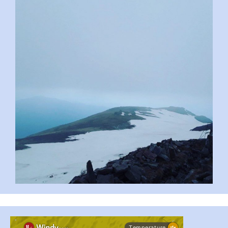
pimrec_project
#PipIvanToday
#PipIvanWeather
...

pimrec_project