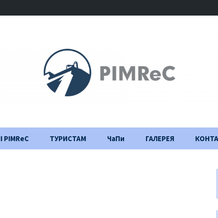
І PIMReC
ТУРИСТАМ
ЧаПи
ГАЛЕРЕЯ
КОНТ
Правила відвідування
Щоденник
будівництва
Важлива інформація