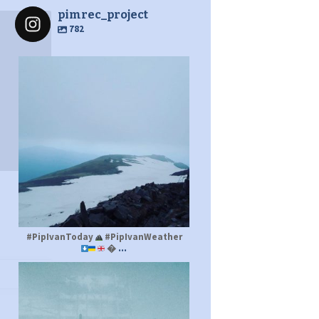
pimrec_project
782
pimrec_project
#PipIvanToday
#PipIvanWeather
...

pimrec_project