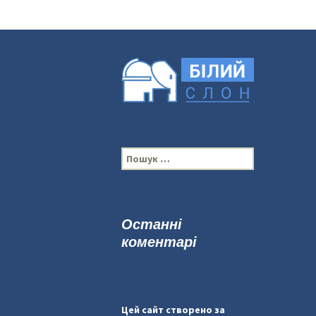
П
о
ш
у
к
Останні
:
коментарі
Цей сайт створено за