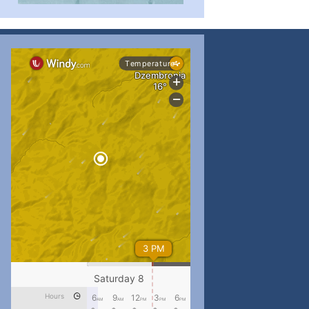
#PipIvanToday
#PipIvanWeather
...

pimrec_project