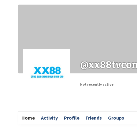
Заходи
Корисні матеріали
ЗМІ про PIMReC
@xx88tvco
Not recently active
Home
Activity
Profile
Friends
Groups