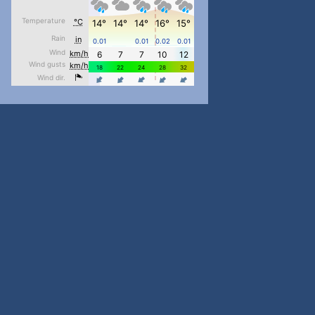
#PipIvanToday
#PipIvanWeather
...

pimrec_project
#PipIvanToday
#PipIvanWeather
...

pimrec_project