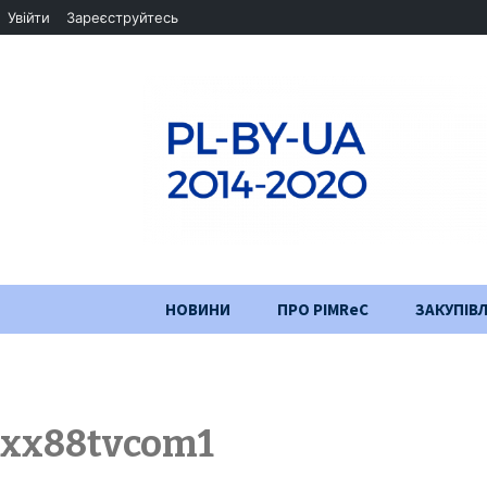
Увійти
Зареєструйтесь
Перейти
НОВИНИ
ПРО PIMReC
ЗАКУПІВЛ
до
змісту
Мета проєкту
Партнери
xx88tvcom1
Хід проекту