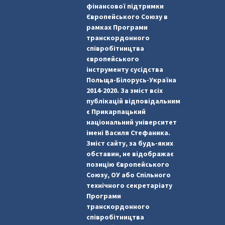
фінансової підтримки
Європейського Союзу в
рамках Програми
транскордонного
співробітництва
європейського
інструменту сусідства
Польща-Білорусь-Україна
2014-2020. За зміст всіх
публікацій відповідальним
є Прикарпацький
національний університет
імені Василя Стефаника.
Зміст сайту, за будь-яких
обставин, не відображає
позицію Європейського
Союзу, ОУ або Спільного
технічного секретаріату
Програми
транскордонного
співробітництва