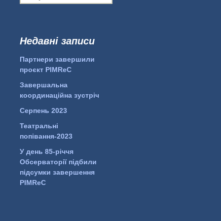
о
ш
у
к
Недавні записи
...
#PipIvanToday
:
Партнери завершили
pimrec_project
проєкт PIMReC
Завершальна
координаційна зустріч
Серпень 2023
Театральні
попівання-2023
У день 85-річчя
Обсерваторії підбили
підсумки завершення
PIMReC