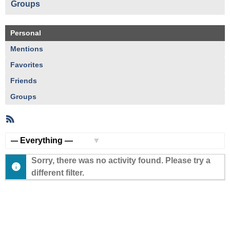
Groups
Personal
Mentions
Favorites
Friends
Groups
RSS
Member
Activities
Show:
Sorry, there was no activity found. Please try a
different filter.