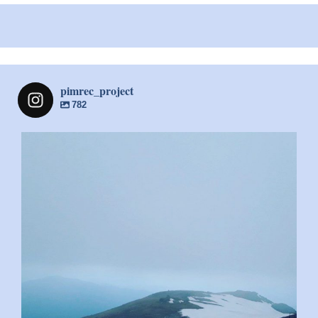
pimrec_project
782
pimrec_project