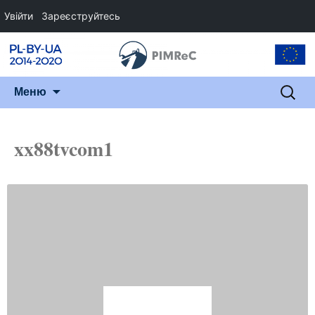
Увійти
Зареєструйтесь
Перейти
Пошук
Меню
до
змісту
xx88tvcom1