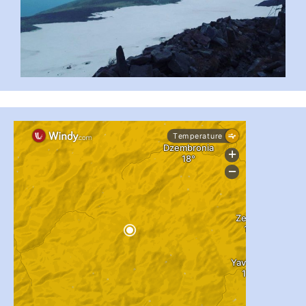
...
#PipIvanToday
pimrec_project