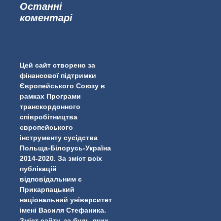
Останні
коментарі
...
#PipIvanToday
pimrec_project
Цей сайт створено за
фінансової підтримки
Європейського Союзу в
рамках Програми
транскордонного
співробітництва
європейського
інструменту сусідства
Польща-Білорусь-Україна
2014-2020. За зміст всіх
публікацій
відповідальним є
Прикарпацький
національний університет
імені Василя Стефаника.
Зміст сайту, за будь-яких