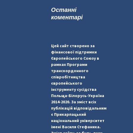
к
Останні
:
коментарі
Цей сайт створено за
фінансової підтримки
Європейського Союзу в
рамках Програми
транскордонного
співробітництва
європейського
інструменту сусідства
Польща-Білорусь-Україна
2014-2020. За зміст всіх
публікацій відповідальним
є Прикарпацький
національний університет
імені Василя Стефаника.