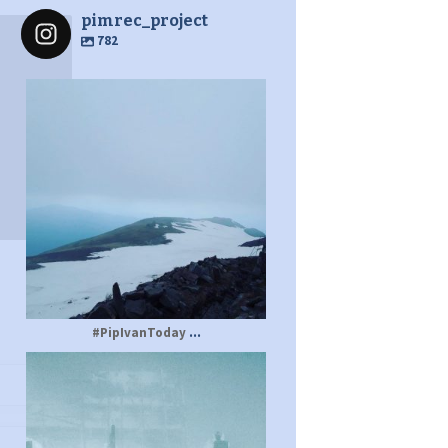
pimrec_project
782
pimrec_project
...
#PipIvanToday
pimrec_project