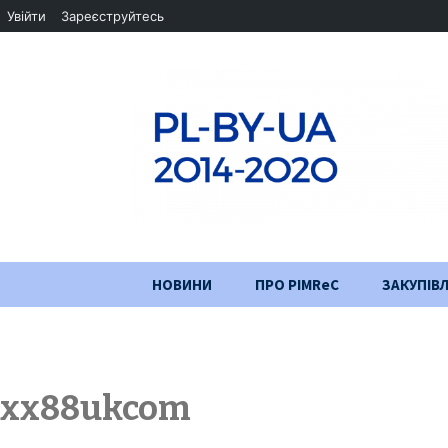
Увійти
Зареєструйтесь
Перейти
НОВИНИ
ПРО PIMReC
ЗАКУПІВЛ
до
змісту
Мета проєкту
Партнери
xx88ukcom
Хід проекту