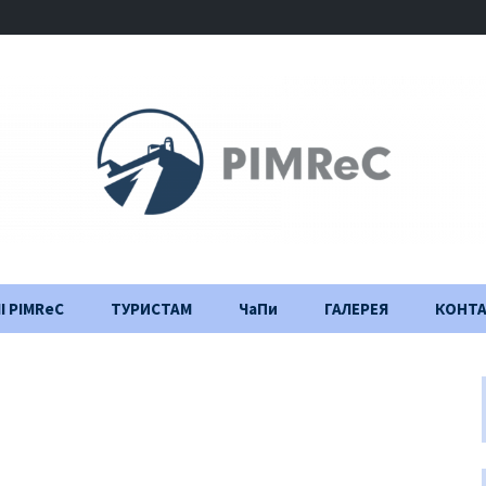
І PIMReC
ТУРИСТАМ
ЧаПи
ГАЛЕРЕЯ
КОНТ
Правила відвідування
Щоденник
будівництва
Важлива інформація