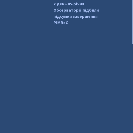
У день 85-річчя
Обсерваторії підбили
підсумки завершення
PIMReC