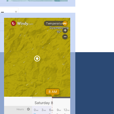
...
#PipIvanToday
pimrec_project
...
#PipIvanToday