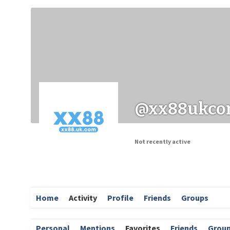
Заходи
Корисні матеріали
ЗМІ про PIMReC
@xx88ukc
Not recently active
Home
Activity
Profile
Friends
Groups
Personal
Mentions
Favorites
Friends
Grou