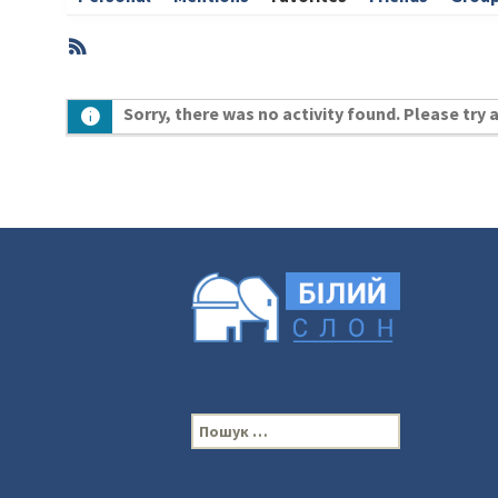
RSS
Member
Sorry, there was no activity found. Please try a 
Activities
П
о
ш
у