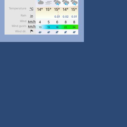
pimrec_project
...
#PipIvanToday
pimrec_project